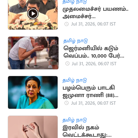
தமிழ் நாடு
முதலமைச்சர் பயணம்..
அமைச்சர்
நிர்மல்குமார் தகவல்
Jul 31, 2026, 06:07 IST
தமிழ் நாடு
ஜெர்மனியில் கடும்
வெப்பம்.. 10,000 பேர்
உயிரிழப்பு
Jul 31, 2026, 06:07 IST
தமிழ் நாடு
பழம்பெரும் பாடகி
ஜமுனா ராணி (88)
பெங்களூருவில்
Jul 31, 2026, 06:07 IST
காலமானார்
தமிழ் நாடு
இரவில் நகம்
வெட்டக்கூடாது: