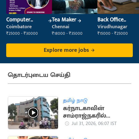
Computer
Tea Maker
Back Office
Operator
Executive
Coimbatore
Chennai
Virudhunagar
(Administration)
₹25000 - ₹30000
₹18000 - ₹35000
₹15000 - ₹25000
Explore more jobs
தொடர்புடைய செய்தி
தமிழ் நாடு
கர்நாடகாவின்
சாம்ராஜ்நகரில்
'ஜனநாயகன்' படத்தின்
Jul 31, 2026, 06:07 IST
காட்சி ரத்து