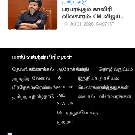
தமிழ் நாடு
பரபரக்கும் காவிரி
விவகாரம்: CM விஜய்
அவசர ஆலோசனை
Jul 31, 2026, 04:07 IST
மாநிலங்கள்
மற்ற பிரிவுகள்
தெலங்கானா
லோக்கல்
ஆரோக்கியம்
பக்தி
தொழில்நுட்பம்
வேலை
🌟
இந்தியா
அரசியல்
ஆந்திர
வாட்ஸ்
பிரதேசம்
டிரெண்டிங்
பெண்களுக்காக
வாழ்த்துக்கள்
அப்
தமிழ்நாடு
வைரல்
விளம்பரங்கள்
தமிழ்நாடு
STATUS
பொழுதுப்போக்கு
குற்றம்