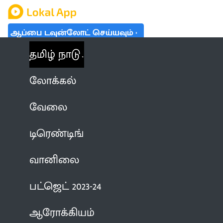
ஆப்பை டவுன்லோட் செய்யவும்
தமிழ் நாடு
லோக்கல்
வேலை
டிரெண்டிங்
வானிலை
பட்ஜெட் 2023-24
ஆரோக்கியம்