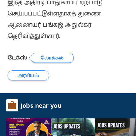
இந்த அதிரடி பாதுகாப்பு ஏற்பாடு
செய்யப்பட்டுள்ளதாகத் துணை
ஆணையர் பங்கஜ் அதுல்கர்
தெரிவித்துள்ளார்.
டேக்ஸ் :
லோக்கல்
அரசியல்
Jobs near you