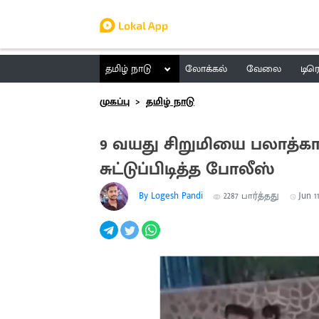
தமிழ் நாடு
லோக்கல்
வேலை
டிர
முகப்பு
தமிழ் நாடு
9 வயது சிறுமியை பலாத்க
சுட்டுப்பிடித்த போலீஸ்
By Logesh Pandi
2287
பார்த்தது
Jun 11