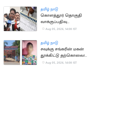
தமிழ் நாடு
கொளத்தூர் தொகுதி
வாக்குப்பதிவு
இயந்திரங்கள்
Aug 05, 2026, 14:08 IST
பரிசோதனை இன்றுடன்
நிறைவு
தமிழ் நாடு
சவுக்கு சங்கரின் மகன்
தூக்கிட்டு தற்கொலை!
காரணம் என்ன?
Aug 05, 2026, 14:08 IST