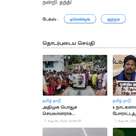
நன்றி: தந்தி
டேக்ஸ் :
டிரெண்டிங்
குற்றம்
தொடர்புடைய செய்தி
தமிழ் நாடு
தமிழ் நாடு
அதிமுக பொதுச்
6 நாட்கள
செயலாளராக
போராட்டத்த
எஸ்.பி.வேலுமணி..
மயக்கம்
Aug 06, 2026, 03:08 IST
Aug 06, 2026
ஆதரவாளர்களால் பரபரப்பு