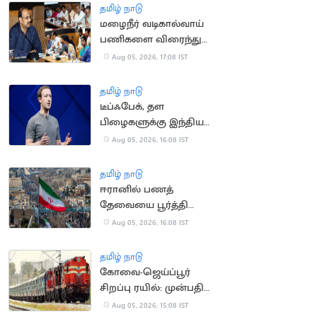
தமிழ் நாடு
மழைநீர் வடிகால்வாய்
பணிகளை விரைந்து
முடிக்க உத்தரவு
Aug 05, 2026, 17:08 IST
தமிழ் நாடு
டீப்ஃபேக், தள
பிழைகளுக்கு இந்திய
அரசிடம் மன்னிப்பு
Aug 05, 2026, 16:08 IST
கேட்ட மார்க் சக்கர்பெர்க்
தமிழ் நாடு
ஈரானில் பணத்
தேவையை பூர்த்தி
செய்ய திண்டாடும்
Aug 05, 2026, 16:08 IST
மக்கள்
தமிழ் நாடு
கோவை-ஜெய்ப்பூர்
சிறப்பு ரயில்: முன்பதிவு
நாளை தொடக்கம்
Aug 05, 2026, 15:08 IST