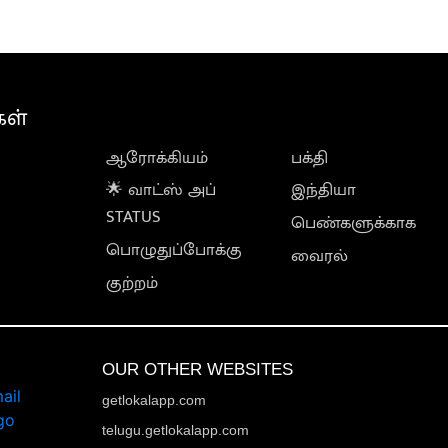
கள்
ஆரோக்கியம்
பக்தி
🌟 வாட்ஸ் அப்
இந்தியா
STATUS
பெண்களுக்காக
பொழுதுப்போக்கு
வைரல்
குற்றம்
OUR OTHER WEBSITES
getlokalapp.com
telugu.getlokalapp.com