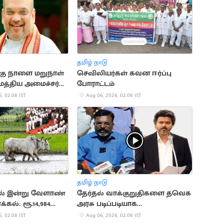
தமிழ் நாடு
க்கு நாளை மறுநாள்
செவிலியர்கள் கவன ஈர்ப்பு
 மத்திய அமைச்சர்
போராட்டம்
, 02:08 IST
Aug 06, 2026, 02:08 IST
தமிழ் நாடு
ில் இன்று வேளாண்
தேர்தல் வாக்குறுதிகளை தவெக
்கல்: ரூ.14,984
அரசு படிப்படியாக
கீடு
நிறைவேற்றும்.. திருமாவளவன்
, 02:08 IST
Aug 06, 2026, 02:08 IST