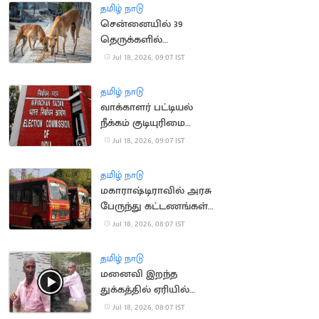
தமிழ் நாடு
சென்னையில் 39
தெருக்களில்
தெருநாய்களுக்கு
Jul 18, 2026, 09:07 IST
உணவளிக்க ஏற்பாடு
தமிழ் நாடு
வாக்காளர் பட்டியல்
நீக்கம் குடியுரிமை
இழப்பாகாது: உச்ச
Jul 18, 2026, 09:07 IST
நீதிமன்றம்
தமிழ் நாடு
மகாராஷ்டிராவில் அரசு
பேருந்து கட்டணங்கள்
உயர்வு
Jul 18, 2026, 08:07 IST
தமிழ் நாடு
மனைவி இறந்த
துக்கத்தில் ஏரியில்
குதித்து தற்கொலை
Jul 18, 2026, 08:07 IST