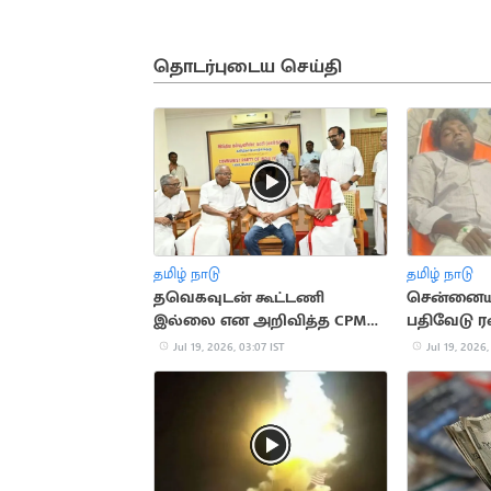
தொடர்புடைய செய்தி
தமிழ் நாடு
தமிழ் நாடு
தவெகவுடன் கூட்டணி
சென்னையில
இல்லை என அறிவித்த CPM
பதிவேடு ரவ
சண்முகம்
சுட்டுப்பிடிப்
Jul 19, 2026, 03:07 IST
Jul 19, 2026,