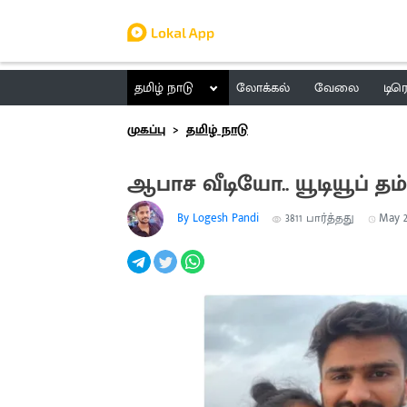
தமிழ் நாடு
லோக்கல்
வேலை
டிர
முகப்பு
தமிழ் நாடு
ஆபாச வீடியோ.. யூடியூப் தம்
By Logesh Pandi
3811
பார்த்தது
May 2