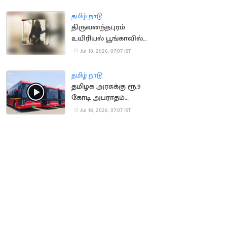
செய்ய முயன்ற நபர்
மீட்பு
தமிழ் நாடு
திருவனந்தபுரம்
உயிரியல் பூங்காவில்
நீலகிரி கருங்குரங்கு
Jul 18, 2026, 07:07 IST
குட்டி பிறப்பு!
தமிழ் நாடு
தமிழக அரசுக்கு ரூ.9
கோடி அபராதம்
செலுத்திய OHM
Jul 18, 2026, 07:07 IST
நிறுவனம்