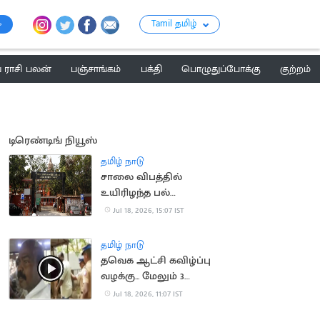
Tamil தமிழ்
ராசி பலன்
பஞ்சாங்கம்
பக்தி
பொழுதுப்போக்கு
குற்றம்
டிரெண்டிங் நியூஸ்
தமிழ் நாடு
சாலை விபத்தில்
உயிரிழந்த பல்
மருத்துவரின்
Jul 18, 2026, 15:07 IST
குடும்பத்திற்கு ரூ.1.4
கோடி இழப்பீடு
தமிழ் நாடு
தவெக ஆட்சி கவிழ்ப்பு
வழக்கு... மேலும் 3
பேரிடம் போலீசார் தீவிர
Jul 18, 2026, 11:07 IST
விசாரணை