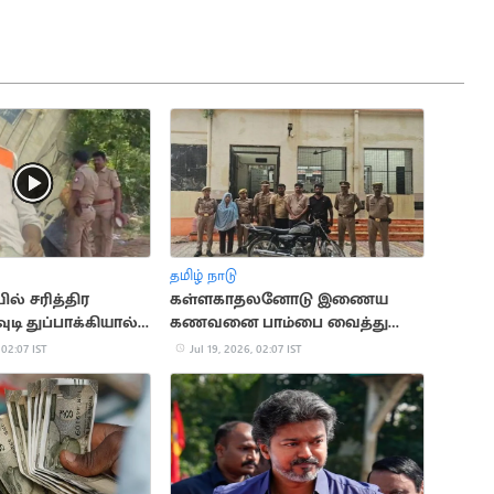
தமிழ் நாடு
் சரித்திர
கள்ளகாதலனோடு இணைய
ுடி துப்பாக்கியால்
கணவனை பாம்பை வைத்து
பு
கொன்ற மனைவி
 02:07 IST
Jul 19, 2026, 02:07 IST