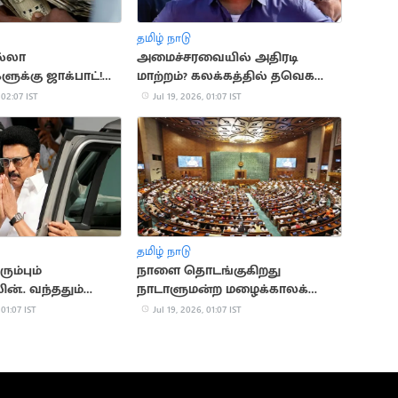
தமிழ் நாடு
்லா
அமைச்சரவையில் அதிரடி
க்கு ஜாக்பாட்!
மாற்றம்? கலக்கத்தில் தவெக
கை ரூ.4,000 ஆக
அமைச்சர்கள்
 02:07 IST
Jul 19, 2026, 01:07 IST
தமிழ் நாடு
ும்பும்
நாளை தொடங்குகிறது
ின்.. வந்ததும்
நாடாளுமன்ற மழைக்காலக்
டிக்கை
கூட்டத்தொடர்
 01:07 IST
Jul 19, 2026, 01:07 IST