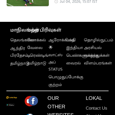
வோஜின்ஹாவுக்கு
Jul 04, 2026, 15:07 IST
மெஸ்சி பாராட்டு
மாநிலங்கள்
மற்ற பிரிவுகள்
தெலங்கானா
லோக்கல்
ஆரோக்கியம்
பக்தி
தொழில்நுட்பம்
வேலை
🌟
இந்தியா
அரசியல்
ஆந்திர
வாட்ஸ்
பிரதேசம்
டிரெண்டிங்
பெண்களுக்காக
வாழ்த்துக்கள்
அப்
தமிழ்நாடு
வைரல்
விளம்பரங்கள்
தமிழ்நாடு
STATUS
பொழுதுப்போக்கு
குற்றம்
OUR
LOKAL
OTHER
Contact Us