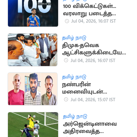
100 விக்கெட்டுகள்...
வரலாறு படைத்த
அக்சர் படேல்
Jul 04, 2026, 16:07 IST
தமிழ் நாடு
திமுக-தவெக
ஆட்சிகளுக்கிடையே
வேறுபாடில்லை -
Jul 04, 2026, 16:07 IST
நயினார் நாகேந்திரன்
தமிழ் நாடு
நண்பரின்
மனைவியுடன்
நெருங்கி பழகிய
Jul 04, 2026, 15:07 IST
தொழிலாளி கொலை..
3 பேர் கைது
தமிழ் நாடு
அர்ஜென்டினாவை
அதிரவைத்த