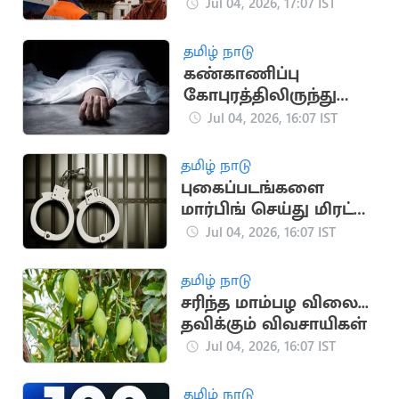
பூடான் மறுப்பு
Jul 04, 2026, 17:07 IST
தமிழ் நாடு
கண்காணிப்பு
கோபுரத்திலிருந்து
தொழிலாளர்கள் தவறி
Jul 04, 2026, 16:07 IST
விழுந்து உயிரிழப்பு
தமிழ் நாடு
புகைப்படங்களை
மார்பிங் செய்து மிரட்டி
பெண்ணிடம் பணம்
Jul 04, 2026, 16:07 IST
பறிப்பு
தமிழ் நாடு
சரிந்த மாம்பழ விலை...
தவிக்கும் விவசாயிகள்
Jul 04, 2026, 16:07 IST
தமிழ் நாடு