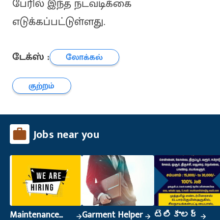
பேரில் இந்த நடவடிக்கை
எடுக்கப்பட்டுள்ளது.
டேக்ஸ் :
லோக்கல்
குற்றம்
Jobs near you
Maintenance
Garment Helper
టెలికాలర్