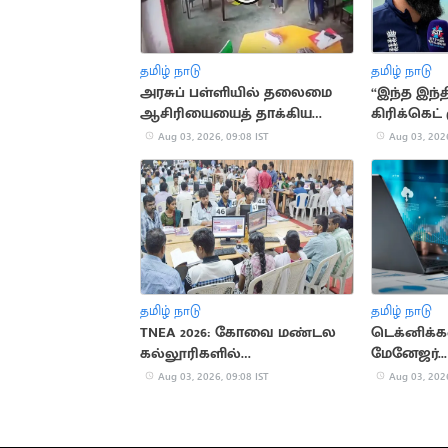
தமிழ் நாடு
தமிழ் நாடு
அரசுப் பள்ளியில் தலைமை
“இந்த இந்த
ஆசிரியையைத் தாக்கிய
கிரிக்கெட
இடைநிலை ஆசிரியை
அலி புகழா
Aug 03, 2026, 09:08 IST
Aug 03, 2026
தமிழ் நாடு
தமிழ் நாடு
TNEA 2026: கோவை மண்டல
டெக்னிக்கல
கல்லூரிகளில்
மேனேஜர்...
மாணவர்களுக்கு புதிய
வேலைவாய்ப
Aug 03, 2026, 09:08 IST
Aug 03, 2026
வாய்ப்பு
டிரெண்ட்