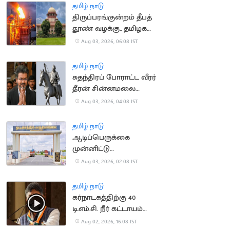
தமிழ் நாடு
திருப்பரங்குன்றம் தீபத்
தூண் வழக்கு.. தமிழக
அரசுக்கு
Aug 03, 2026, 06:08 IST
உச்சநீதிமன்றத்தில்
பின்னடைவு
தமிழ் நாடு
சுதந்திரப் போராட்ட வீரர்
தீரன் சின்னமலை
நினைவு நாள்.. CM விஜய்
Aug 03, 2026, 04:08 IST
பதிவு
தமிழ் நாடு
ஆடிப்பெருக்கை
முன்னிட்டு
ஒட்டன்சத்திரம் காய்கறி
Aug 03, 2026, 02:08 IST
சந்தைக்கு இன்று
விடுமுறை
தமிழ் நாடு
கர்நாடகத்திற்கு 40
டி.எம்.சி. நீர் கட்டாயம்
தேவை.. டி.கே.சிவகுமார்
Aug 02, 2026, 16:08 IST