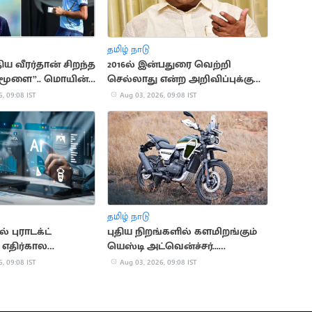
தமிழ் நாடு
ிய வீரர்தான் சிறந்த
2016ல் இன்பதுரை வெற்றி
் மூளை”.. மொயின்
செல்லாது என்ற அறிவிப்புக்கு
ரம்
இடைக்கால தடை
, 09:08 IST
Aug 03, 2026, 09:08 IST
தமிழ் நாடு
் புராடக்ட்
புதிய நிறங்களில் களமிறங்கும்
 எதிர்கால
யெஸ்டி அட்வென்ச்சர்...
்புகளில் புதிய
டியூப்லெஸ் ஸ்போக் வீல்ஸ்
, 09:08 IST
Aug 03, 2026, 09:08 IST
அறிமுகம்