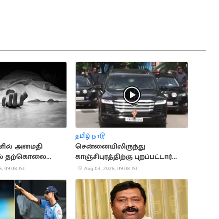
தமிழ் நாடு
னில் அமைதி
சென்னையிலிருந்து
ல் தற்கொலை
காஞ்சிபுரத்திற்கு புறப்பட்டார்
 14 பேர் பலி
முதல்வர் விஜய்
, 09:08 IST
Aug 03, 2026, 09:08 IST