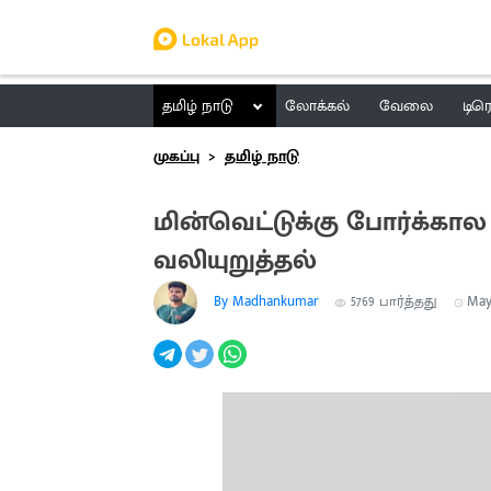
தமிழ் நாடு
லோக்கல்
வேலை
டிர
முகப்பு
தமிழ் நாடு
மின்வெட்டுக்கு போர்க்க
வலியுறுத்தல்
By Madhankumar
5769
பார்த்தது
May 