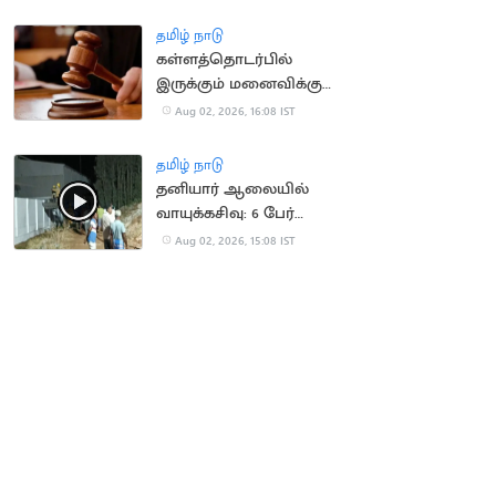
தமிழ் நாடு
கள்ளத்தொடர்பில்
இருக்கும் மனைவிக்கு
இடைக்கால ஜீவனாம்சம்
Aug 02, 2026, 16:08 IST
மறுப்பு
தமிழ் நாடு
தனியார் ஆலையில்
வாயுக்கசிவு: 6 பேர்
மருத்துவமனையில்
Aug 02, 2026, 15:08 IST
அனுமதி