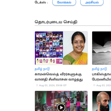
டேக்ஸ் :
லோக்கல்
அரசியல்
தொடர்புடைய செய்தி
தமிழ் நாடு
தமிழ் நாடு
காமன்வெல்த் வீரர்களுக்கு
பாகிஸ்தா
வானதி சீனிவாசன் வாழ்த்து
பேரணியி
தாக்குதல்..
Aug 03, 2026, 09:08 IST
Aug 03, 2026