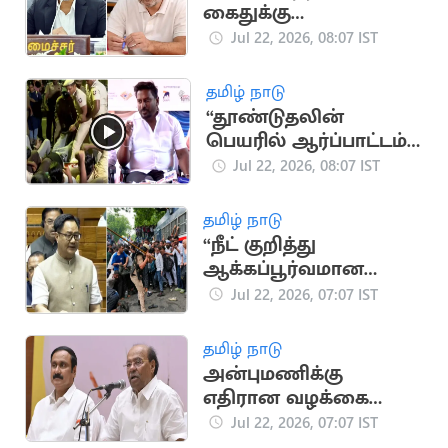
கைதுக்கு
முதலமைச்சர் விஜய்
Jul 22, 2026, 08:07 IST
கண்டனம்
தமிழ் நாடு
“தூண்டுதலின்
பெயரில் ஆர்ப்பாட்டம்
செய்தால் கைது”..
Jul 22, 2026, 08:07 IST
அமைச்சர் ராஜ்மோகன்
விளக்கம்
தமிழ் நாடு
“நீட் குறித்து
ஆக்கப்பூர்வமான
விவாதம் நடத்த அரசு
Jul 22, 2026, 07:07 IST
தயார்''.. மத்திய
அமைச்சர்
தமிழ் நாடு
அன்புமணிக்கு
எதிரான வழக்கை
வாபஸ் பெற்றார்
Jul 22, 2026, 07:07 IST
ராமதாஸ்