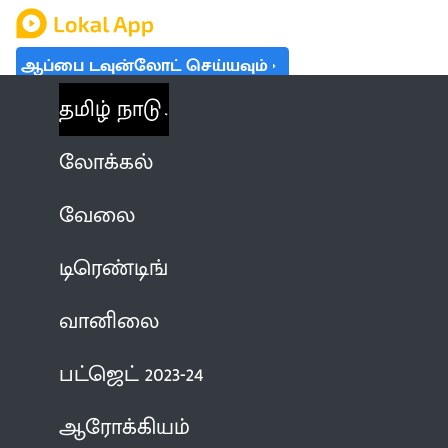
ஆப்பை டவுன்லோட் செய்யவும்
தமிழ் நாடு
லோக்கல்
வேலை
டிரெண்டிங்
வானிலை
பட்ஜெட் 2023-24
ஆரோக்கியம்