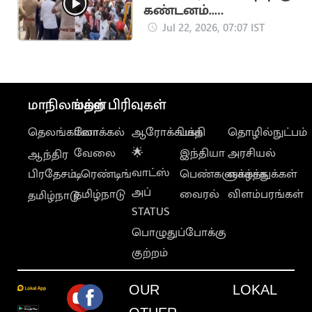
கண்டனம்..
திருவொற்றியூர்
Jul 22, 2026, 07:07 IST
காவல் நிலையம்
முற்றுகை
மாநிலங்கள்
மற்ற பிரிவுகள்
தெலங்கானா
லோக்கல்
ஆரோக்கியம்
பக்தி
தொழில்நுட்பம்
வேலை
🌟
இந்தியா
அரசியல்
ஆந்திர
வாட்ஸ்
பிரதேசம்
டிரெண்டிங்
பெண்களுக்காக
வாழ்த்துக்கள்
அப்
தமிழ்நாடு
வைரல்
விளம்பரங்கள்
தமிழ்நாடு
STATUS
பொழுதுப்போக்கு
குற்றம்
OUR
LOKAL