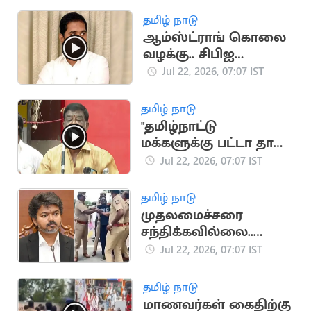
தமிழ் நாடு
ஆம்ஸ்ட்ராங் கொலை
வழக்கு.. சிபிஐ
விசாரணைக்கு
Jul 22, 2026, 07:07 IST
உச்சநீதிமன்றம்
அனுமதி
தமிழ் நாடு
"தமிழ்நாட்டு
மக்களுக்கு பட்டா தான்
புத்தி வரும்".. சிவாஜி
Jul 22, 2026, 07:07 IST
கிருஷ்ணமூர்த்தி
தமிழ் நாடு
முதலமைச்சரை
சந்திக்கவில்லை..
உண்மையை உடைத்த
Jul 22, 2026, 07:07 IST
தெருக்குரல் அறிவு
தமிழ் நாடு
மாணவர்கள் கைதிற்கு