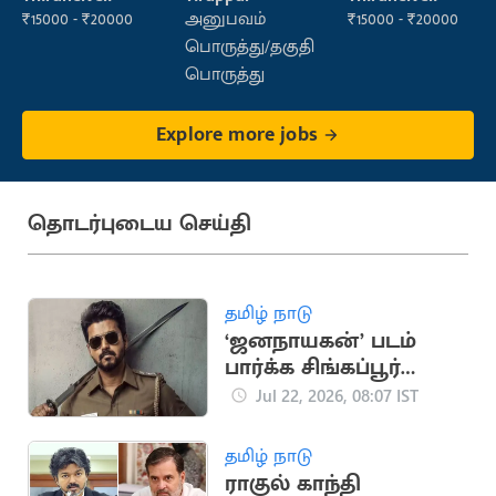
Sales)
₹15000 - ₹20000
அனுபவம்
₹15000 - ₹20000
பொருத்து/தகுதி
பொருத்து
Explore more jobs
தொடர்புடைய செய்தி
தமிழ் நாடு
‘ஜனநாயகன்’ படம்
பார்க்க சிங்கப்பூர்
நிறுவனம் விடுமுறை
Jul 22, 2026, 08:07 IST
அறிவிப்பு
தமிழ் நாடு
ராகுல் காந்தி