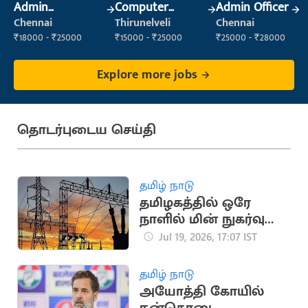
Admin
Computer
Admin Officer
Supervisor
Operator
Chennai
Thirunelveli
Chennai
₹18000 - ₹25000
₹15000 - ₹25000
₹25000 - ₹28000
Explore more jobs
தொடர்புடைய செய்தி
தமிழ் நாடு
தமிழகத்தில் ஒரே
நாளில் மின் நுகர்வு
475.45 மில்லியன்
Jul 19, 2026, 17:07 IST
யூனிட்டாகப் பதிவு
தமிழ் நாடு
அயோத்தி கோயில்