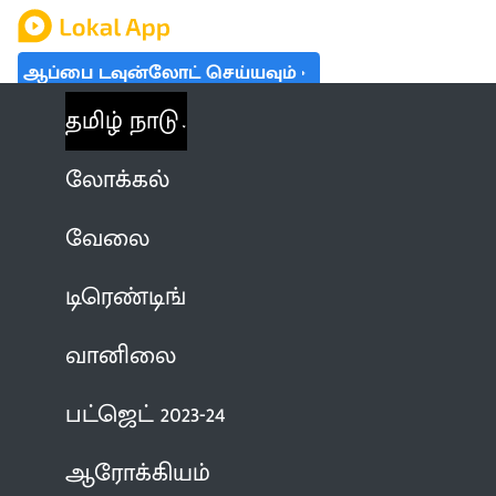
ஆப்பை டவுன்லோட் செய்யவும்
தமிழ் நாடு
லோக்கல்
வேலை
டிரெண்டிங்
வானிலை
பட்ஜெட் 2023-24
ஆரோக்கியம்