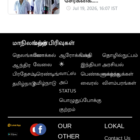
சேர்க்கை..
எதிர்பார்க்கப்படும் கட்-
Jul 19, 2026, 16:07 IST
ஆஃப் வெளியீடு
மாநிலங்கள்
மற்ற பிரிவுகள்
தெலங்கானா
லோக்கல்
ஆரோக்கியம்
பக்தி
தொழில்நுட்பம்
வேலை
🌟
இந்தியா
அரசியல்
ஆந்திர
வாட்ஸ்
பிரதேசம்
டிரெண்டிங்
பெண்களுக்காக
வாழ்த்துக்கள்
அப்
தமிழ்நாடு
வைரல்
விளம்பரங்கள்
தமிழ்நாடு
STATUS
பொழுதுப்போக்கு
குற்றம்
OUR
LOKAL
OTHER
Contact Us