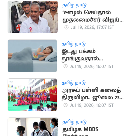
தமிழ் நாடு
‘ஊழல் செய்தால்
முதலமைச்சர் விஜய்
நீக்கிவிடுவார்’..
Jul 19, 2026, 17:07 IST
அமைச்சர் என்.ஆனந்த்
தமிழ் நாடு
இடது பக்கம்
தூங்குவதால்
கிடைக்கும் முக்கிய
Jul 19, 2026, 16:07 IST
நன்மைகள்
தமிழ் நாடு
அரசுப் பள்ளி கலைத்
திருவிழா.. ஜூலை 23
முதல் தொடக்கம்
Jul 19, 2026, 16:07 IST
தமிழ் நாடு
தமிழக MBBS