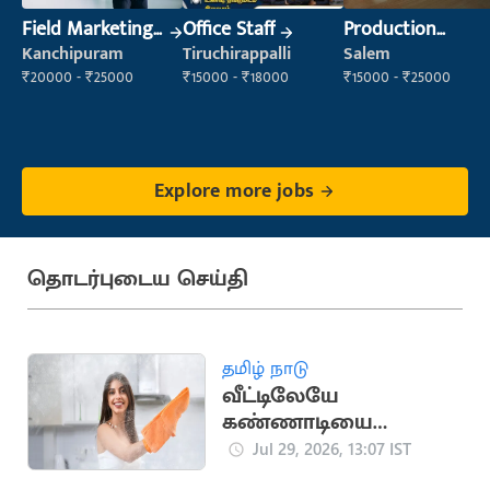
Field Marketing
Office Staff
Production
Executive
Supervisor
Kanchipuram
Tiruchirappalli
Salem
₹20000 - ₹25000
₹15000 - ₹18000
₹15000 - ₹25000
Explore more jobs
தொடர்புடைய செய்தி
தமிழ் நாடு
வீட்டிலேயே
கண்ணாடியை
பளபளப்பாக மாற்ற
Jul 29, 2026, 13:07 IST
எளிய வழிகள்