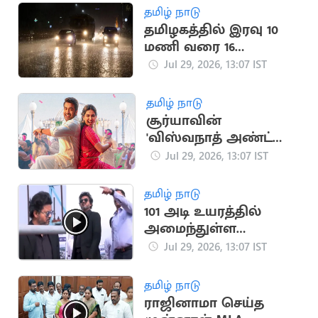
தமிழ் நாடு
தமிழகத்தில் இரவு 10
மணி வரை 16
மாவட்டங்களில்
Jul 29, 2026, 13:07 IST
மழைக்கு வாய்ப்பு
தமிழ் நாடு
சூர்யாவின்
'விஸ்வநாத் அண்ட்
சன்ஸ்' இசை
Jul 29, 2026, 13:07 IST
வெளியீட்டு விழா தேதி
அறிவிப்பு
தமிழ் நாடு
101 அடி உயரத்தில்
அமைந்துள்ள
மெட்ரோ பாலத்தை
Jul 29, 2026, 13:07 IST
ஆய்வு செய்த CM
விஜய்
தமிழ் நாடு
ராஜினாமா செய்த