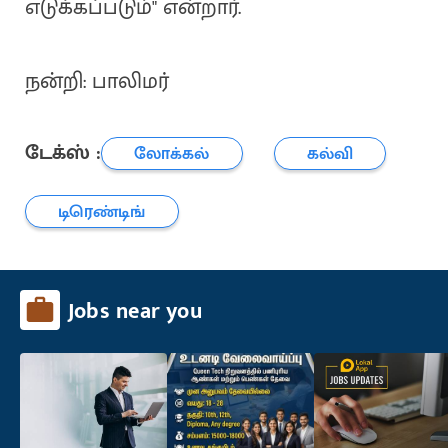
எடுக்கப்படும்" என்றார்.
நன்றி: பாலிமர்
டேக்ஸ் :
லோக்கல்
கல்வி
டிரெண்டிங்
Jobs near you