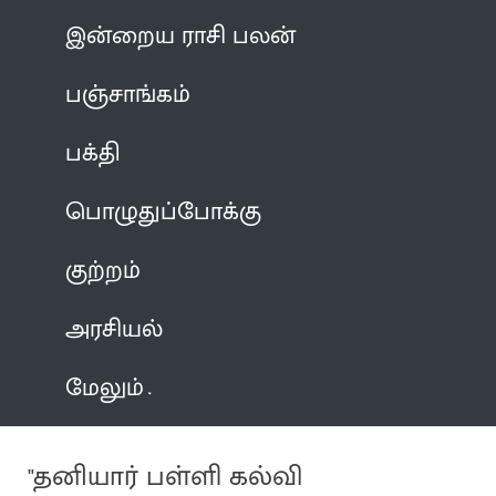
இன்றைய ராசி பலன்
பஞ்சாங்கம்
பக்தி
பொழுதுப்போக்கு
குற்றம்
அரசியல்
மேலும்
"தனியார் பள்ளி கல்வி