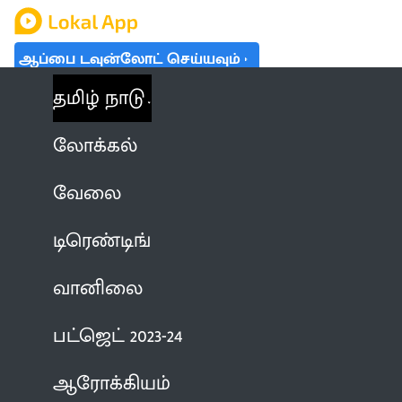
ஆப்பை டவுன்லோட் செய்யவும்
தமிழ் நாடு
லோக்கல்
வேலை
டிரெண்டிங்
வானிலை
பட்ஜெட் 2023-24
ஆரோக்கியம்