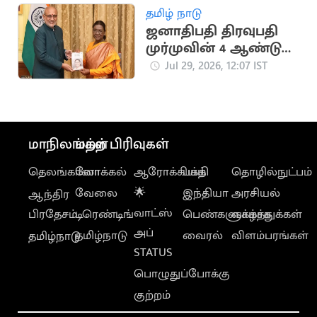
தமிழ் நாடு
ஜனாதிபதி திரவுபதி
முர்முவின் 4 ஆண்டு
பணிகள் அடங்கிய
Jul 29, 2026, 12:07 IST
புத்தகம் வெளியீடு
மாநிலங்கள்
மற்ற பிரிவுகள்
தெலங்கானா
லோக்கல்
ஆரோக்கியம்
பக்தி
தொழில்நுட்பம்
வேலை
🌟
இந்தியா
அரசியல்
ஆந்திர
வாட்ஸ்
பிரதேசம்
டிரெண்டிங்
பெண்களுக்காக
வாழ்த்துக்கள்
அப்
தமிழ்நாடு
வைரல்
விளம்பரங்கள்
தமிழ்நாடு
STATUS
பொழுதுப்போக்கு
குற்றம்