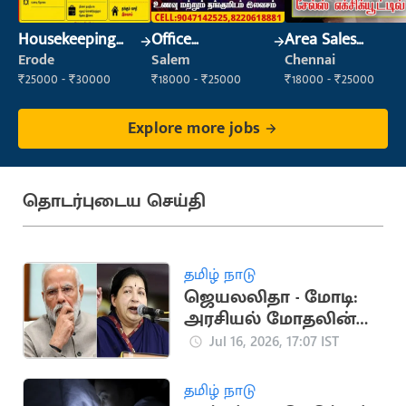
Housekeeping
Office
Area Sales
Staff
Maintenance
Executive
Erode
Salem
Chennai
(Housekeeping)
Staff
₹25000 - ₹30000
₹18000 - ₹25000
₹18000 - ₹25000
Explore more jobs
தொடர்புடைய செய்தி
தமிழ் நாடு
ஜெயலலிதா - மோடி:
அரசியல் மோதலின்
முக்கிய தருணங்கள்
Jul 16, 2026, 17:07 IST
தமிழ் நாடு