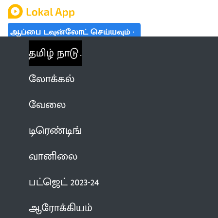
ஆப்பை டவுன்லோட் செய்யவும்
தமிழ் நாடு
லோக்கல்
வேலை
டிரெண்டிங்
வானிலை
பட்ஜெட் 2023-24
ஆரோக்கியம்