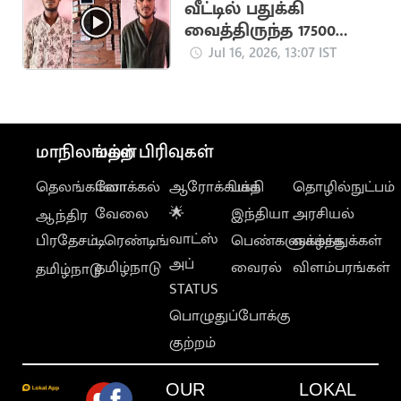
வீட்டில் பதுக்கி
வைத்திருந்த 17500
போதை மாத்திரைகள்
Jul 16, 2026, 13:07 IST
பறிமுதல்
மாநிலங்கள்
மற்ற பிரிவுகள்
தெலங்கானா
லோக்கல்
ஆரோக்கியம்
பக்தி
தொழில்நுட்பம்
வேலை
🌟
இந்தியா
அரசியல்
ஆந்திர
வாட்ஸ்
பிரதேசம்
டிரெண்டிங்
பெண்களுக்காக
வாழ்த்துக்கள்
அப்
தமிழ்நாடு
வைரல்
விளம்பரங்கள்
தமிழ்நாடு
STATUS
பொழுதுப்போக்கு
குற்றம்
OUR
LOKAL