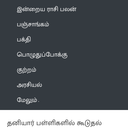
இன்றைய ராசி பலன்
பஞ்சாங்கம்
பக்தி
பொழுதுப்போக்கு
குற்றம்
அரசியல்
மேலும்
தனியார் பள்ளிகளில் கூடுதல்