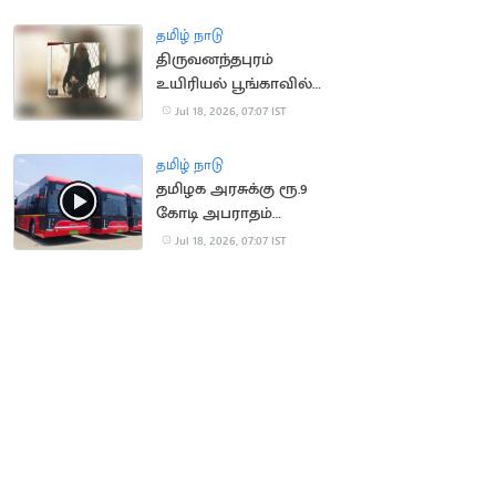
செய்ய முயன்ற நபர்
மீட்பு
தமிழ் நாடு
திருவனந்தபுரம்
உயிரியல் பூங்காவில்
நீலகிரி கருங்குரங்கு
Jul 18, 2026, 07:07 IST
குட்டி பிறப்பு!
தமிழ் நாடு
தமிழக அரசுக்கு ரூ.9
கோடி அபராதம்
செலுத்திய OHM
Jul 18, 2026, 07:07 IST
நிறுவனம்