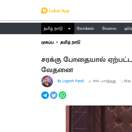
தமிழ் நாடு
லோக்கல்
வேலை
டிர
முகப்பு
தமிழ் நாடு
சரக்கு போதையால் ஏற்பட்
வேதனை
By Logesh Pandi
7896
பார்த்தது
May 2