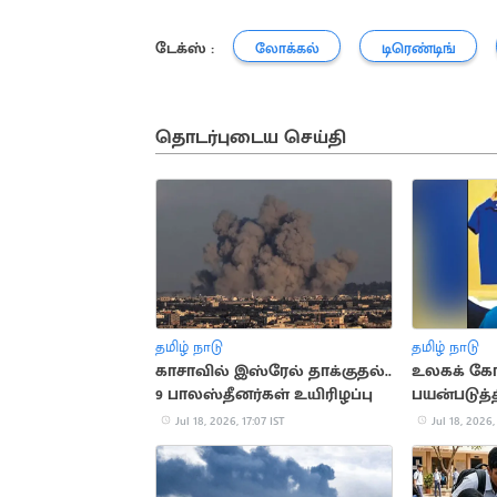
டேக்ஸ் :
லோக்கல்
டிரெண்டிங்
தொடர்புடைய செய்தி
தமிழ் நாடு
தமிழ் நாடு
காசாவில் இஸ்ரேல் தாக்குதல்..
உலகக் கோ
9 பாலஸ்தீனர்கள் உயிரிழப்பு
பயன்படுத்
ரூ.47 கோடி
Jul 18, 2026, 17:07 IST
Jul 18, 2026,