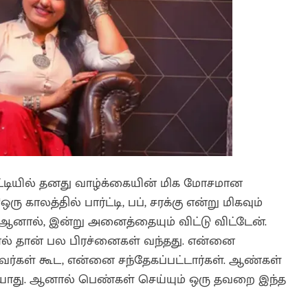
ட்டியில் தனது வாழ்க்கையின் மிக மோசமான
ரு காலத்தில் பார்ட்டி, பப், சரக்கு என்று மிகவும்
ஆனால், இன்று அனைத்தையும் விட்டு விட்டேன்.
ால் தான் பல பிரச்னைகள் வந்தது. என்னை
்கள் கூட, என்னை சந்தேகப்பட்டார்கள். ஆண்கள்
யாது. ஆனால் பெண்கள் செய்யும் ஒரு தவறை இந்த