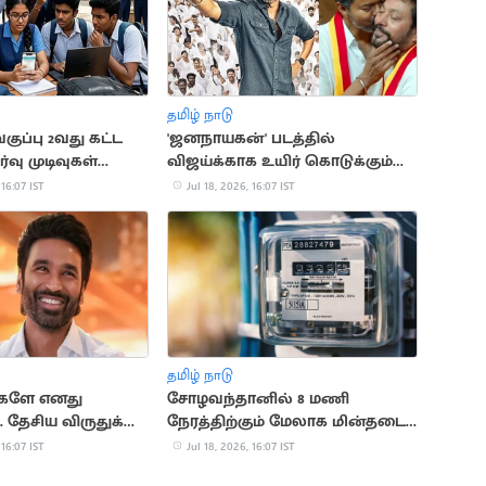
தமிழ் நாடு
வகுப்பு 2வது கட்ட
'ஜனநாயகன்' படத்தில்
வு முடிவுகள்
விஜய்க்காக உயிர் கொடுக்கும்
து
நண்பன் நான்”.. அமைச்சர்
 16:07 IST
Jul 18, 2026, 16:07 IST
ஸ்ரீநாத்
தமிழ் நாடு
ர்களே எனது
சோழவந்தானில் 8 மணி
. தேசிய விருதுக்கு
நேரத்திற்கும் மேலாக மின்தடை..
ழ்ச்சி பதிவு
மக்கள் அவதி
 16:07 IST
Jul 18, 2026, 16:07 IST