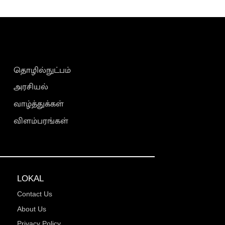
தொழில்நுட்பம்
அரசியல்
வாழ்த்துக்கள்
விளம்பரங்கள்
LOKAL
Contact Us
About Us
Privacy Policy