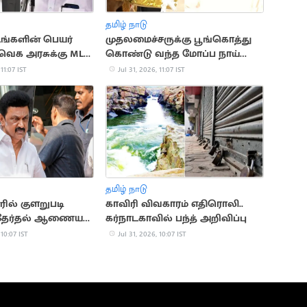
தமிழ் நாடு
டங்களின் பெயர்
முதலமைச்சருக்கு பூங்கொத்து
 தவெக அரசுக்கு MLA
கொண்டு வந்த மோப்ப நாய்
 கண்டனம்
'ராக்கி'
 11:07 IST
Jul 31, 2026, 11:07 IST
தமிழ் நாடு
ில் குளறுபடி
காவிரி விவகாரம் எதிரொலி..
 தேர்தல் ஆணையம்
கர்நாடகாவில் பந்த் அறிவிப்பு
 10:07 IST
Jul 31, 2026, 10:07 IST