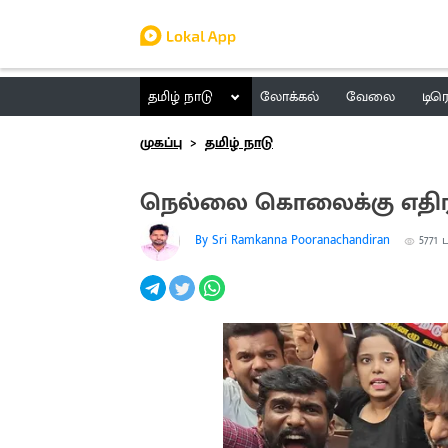
தமிழ் நாடு
லோக்கல்
வேலை
டிர
முகப்பு
தமிழ் நாடு
நெல்லை கொலைக்கு எதிரா
By Sri Ramkanna Pooranachandiran
5771
ப