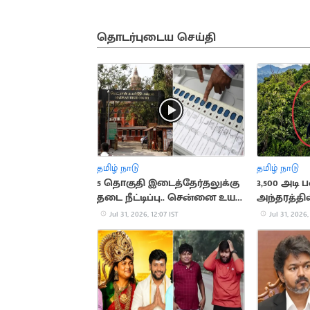
தொடர்புடைய செய்தி
தமிழ் நாடு
தமிழ் நாடு
5 தொகுதி இடைத்தேர்தலுக்கு
3,500 அடி 
தடை நீட்டிப்பு.. சென்னை உயர்
அந்தரத்தில
நீதிமன்றம் உத்தரவு
பயணி
Jul 31, 2026, 12:07 IST
Jul 31, 2026,