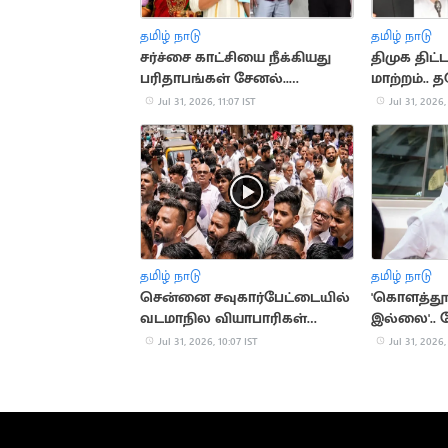
தமிழ் நாடு
தமிழ் நாடு
சர்ச்சை காட்சியை நீக்கியது
திமுக திட்
பரிதாபங்கள் சேனல்..
மாற்றம்..
வெளியிட்ட விளக்கம்
சிவசங்கர்
Jul 31, 2026, 11:07 IST
Jul 31, 2026,
தமிழ் நாடு
தமிழ் நாடு
சென்னை சவுகார்பேட்டையில்
'கொளத்தூர
வடமாநில வியாபாரிகள்
இல்லை'..
போராட்டம்
தகவல்
Jul 31, 2026, 10:07 IST
Jul 31, 2026,