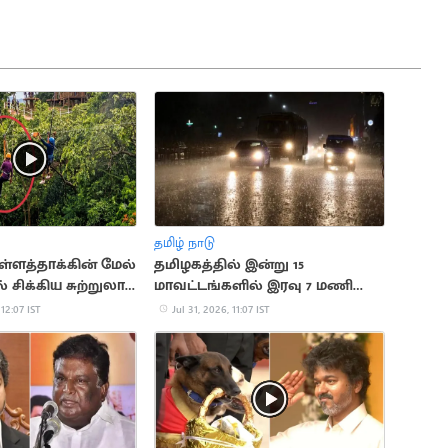
தமிழ் நாடு
பள்ளத்தாக்கின் மேல்
தமிழகத்தில் இன்று 15
் சிக்கிய சுற்றுலாப்
மாவட்டங்களில் இரவு 7 மணி
வரை மழைக்கு வாய்ப்பு
 12:07 IST
Jul 31, 2026, 11:07 IST