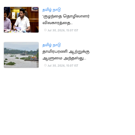
சம்மன்
தமிழ் நாடு
‘குழந்தை தொழிலாளர்
விவகாரத்தை
கண்காணிக்க சிறப்பு
Jul 30, 2026, 15:07 IST
குழு’.. அமைச்சர்
பர்வேஸ் தகவல்
தமிழ் நாடு
தாமிரபரணி ஆற்றுக்கு
ஆளுமை அந்தஸ்து
வழங்கிய நீதிமன்றம்
Jul 30, 2026, 15:07 IST