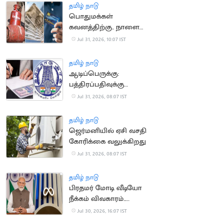
தமிழ் நாடு
பொதுமக்கள்
கவனத்திற்கு.. நாளை
முதல் அமலாகும் புதிய
Jul 31, 2026, 10:07 IST
விதிகள்
தமிழ் நாடு
ஆடிப்பெருக்கு:
பத்திரப்பதிவுக்கு
கூடுதல் டோக்கன்கள்
Jul 31, 2026, 08:07 IST
ஒதுக்கீடு
தமிழ் நாடு
ஜெர்மனியில் ஏசி வசதி
கோரிக்கை வலுக்கிறது
Jul 31, 2026, 08:07 IST
தமிழ் நாடு
பிரதமர் மோடி வீடியோ
நீக்கம் விவகாரம்..
மெட்டாவுக்கு மீண்டும்
Jul 30, 2026, 16:07 IST