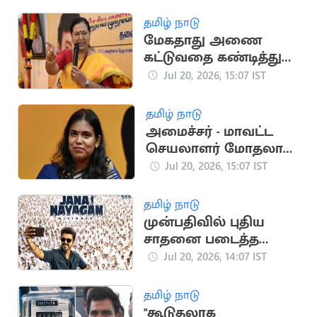
அபாயம்
தமிழ் நாடு
மேகதாது அணை
கட்டுவதை கண்டித்து
தேமுதிக போராட்டம்
Jul 20, 2026, 15:07 IST
அறிவிப்பு
தமிழ் நாடு
அமைச்சர் - மாவட்ட
செயலாளர் மோதலால்
தவெக பொதுக்கூட்டம்
Jul 20, 2026, 15:07 IST
ரத்து
தமிழ் நாடு
முன்பதிவில் புதிய
சாதனை படைத்த
ஜனநாயகன்
Jul 20, 2026, 14:07 IST
தமிழ் நாடு
"கூடுதலாக