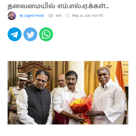
தலைமையில் எம்.எல்.ஏ.க்கள்
பதவியேற்பு
By Logesh Pandi
4595
May 20, 2026, 17:05 IST