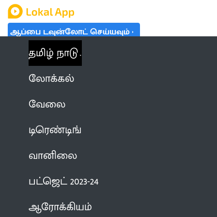
ஆப்பை டவுன்லோட் செய்யவும்
தமிழ் நாடு
லோக்கல்
வேலை
டிரெண்டிங்
வானிலை
பட்ஜெட் 2023-24
ஆரோக்கியம்