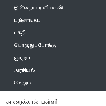
இன்றைய ராசி பலன்
பஞ்சாங்கம்
பக்தி
பொழுதுப்போக்கு
குற்றம்
அரசியல்
மேலும்
காரைக்கால்: பள்ளி