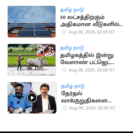
தமிழ் நாடு
50 லட்சத்திற்கும்
அதிகமான வீடுகளில்
சோலார் பேனல்கள்:
Aug 06, 2026, 02:08 IST
மத்திய அரசு சாதனை
தமிழ் நாடு
தமிழகத்தில் இன்று
வேளாண் பட்ஜெட்
தாக்கல்: ரூ.14,984 கோடி
Aug 06, 2026, 02:08 IST
ஒதுக்கீடு
தமிழ் நாடு
தேர்தல்
வாக்குறுதிகளை
தவெக அரசு
Aug 06, 2026, 02:08 IST
படிப்படியாக
நிறைவேற்றும்..
திருமாவளவன்