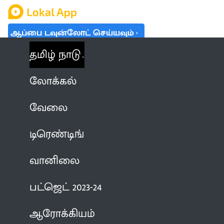
ஆப்பை டவுன்லோட் செய்யவும்
தமிழ் நாடு
லோக்கல்
வேலை
டிரெண்டிங்
வானிலை
பட்ஜெட் 2023-24
ஆரோக்கியம்