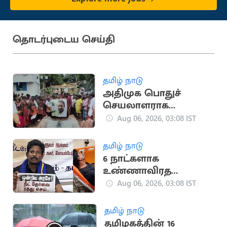
தொடர்புடைய செய்தி
தமிழ் நாடு
அதிமுக பொதுச்
செயலாளராக
எஸ்.பி.வேலுமணி..
Aug 06, 2026, 03:08 IST
ஆதரவாளர்களால்
பரபரப்பு
தமிழ் நாடு
6 நாட்களாக
உண்ணாவிரத‌
போராட்டத்தில்
Aug 06, 2026, 03:08 IST
ஈடுபட்டவர் மயக்கம்
தமிழ் நாடு
தமிழகத்தின் 16