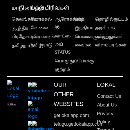
மாநிலங்கள்
மற்ற பிரிவுகள்
தெலங்கானா
லோக்கல்
ஆரோக்கியம்
பக்தி
தொழில்நுட்பம்
வேலை
🌟
இந்தியா
அரசியல்
ஆந்திர
வாட்ஸ்
பிரதேசம்
டிரெண்டிங்
பெண்களுக்காக
வாழ்த்துக்கள்
அப்
தமிழ்நாடு
வைரல்
விளம்பரங்கள்
தமிழ்நாடு
STATUS
பொழுதுப்போக்கு
குற்றம்
OUR
LOKAL
OTHER
Contact Us
WEBSITES
About Us
Privacy
getlokalapp.com
Policy
telugu.getlokalapp.com