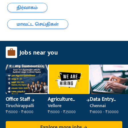
நிர்வாகம்
மாவட்ட செய்திகள்
Jobs near you
Office Staff
Agriculture
Data Entry
Labour
Operator
Tiruchirappalli
Vellore
Chennai
₹15000 - ₹18000
₹15000 - ₹25000
₹18000 - ₹30000
Explore more jobs