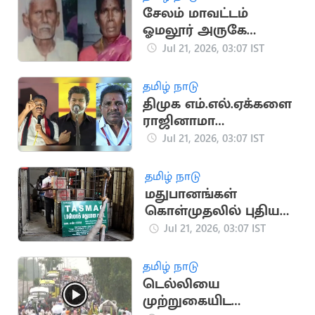
சேலம் மாவட்டம்
ஓமலூர் அருகே
வயதான தம்பதி
Jul 21, 2026, 03:07 IST
அடித்துக் கொலை
தமிழ் நாடு
திமுக எம்.எல்.ஏக்களை
ராஜினாமா
செய்யச்சொல்லி
Jul 21, 2026, 03:07 IST
மிரட்டல்..? பரபரப்பு
தமிழ் நாடு
மதுபானங்கள்
கொள்முதலில் புதிய
நடைமுறை - ‘டாஸ்மாக்'
Jul 21, 2026, 03:07 IST
நிர்வாகம் அதிரடி
தமிழ் நாடு
டெல்லியை
முற்றுகையிட