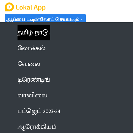
ஆப்பை டவுன்லோட் செய்யவும்
தமிழ் நாடு
லோக்கல்
வேலை
டிரெண்டிங்
வானிலை
பட்ஜெட் 2023-24
ஆரோக்கியம்