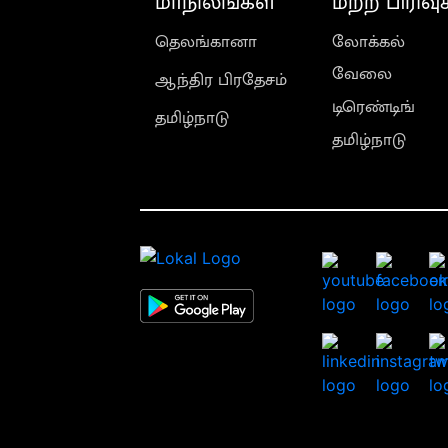
மாநிலங்கள்
மற்ற பிரிவு
தெலங்கானா
லோக்கல்
வேலை
ஆந்திர பிரதேசம்
டிரெண்டிங்
தமிழ்நாடு
தமிழ்நாடு