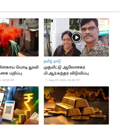
தமிழ் நாடு
 மிளகாய் பொடி தூவி
முதலீட்டு ஆலோசகர்
நகை பறிப்பு
பி.ஆர்.சுந்தர் விடுவிப்பு
, 02:08 IST
Aug 07, 2026, 02:08 IST