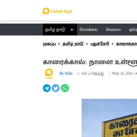
தமிழ் நாடு
லோக்கல்
வேலை
டிர
முகப்பு
தமிழ் நாடு
புதுச்சேரி
காரைக்கா
காரைக்கால்: நாளை உள்ளூர
By Kalai
430
பார்த்தது
May 26, 2026, 14