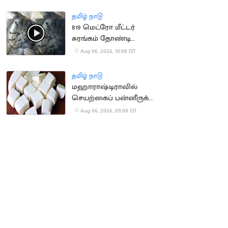
நிறுவனம் வழக்கு
தமிழ் நாடு
819 மெட்ரோ மீட்டர்
சுரங்கம் தோண்டி
நீலகிரி இயந்திரம்
Aug 06, 2026, 10:08 IST
சாதனை
தமிழ் நாடு
மஹாராஷ்டிராவில்
செயற்கைப் பன்னீருக்கு
ஓராண்டு தடை
Aug 06, 2026, 09:08 IST