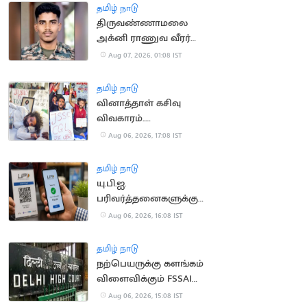
தமிழ் நாடு
திருவண்ணாமலை
அக்னி ராணுவ வீரர்
லடாக்கில் உயிரிழப்பு
Aug 07, 2026, 01:08 IST
தமிழ் நாடு
வினாத்தாள் கசிவு
விவகாரம்..
ஜார்க்கண்டில் 13-வது
Aug 06, 2026, 17:08 IST
நாளாக மாணவர்கள்
உண்ணாவிரதம்
தமிழ் நாடு
யு.பி.ஐ.
பரிவர்த்தனைகளுக்கு
மீண்டும் கட்டணம்?
Aug 06, 2026, 16:08 IST
தமிழ் நாடு
நற்பெயருக்கு களங்கம்
விளைவிக்கும் FSSAI
உத்தரவு: டாபர்
Aug 06, 2026, 15:08 IST