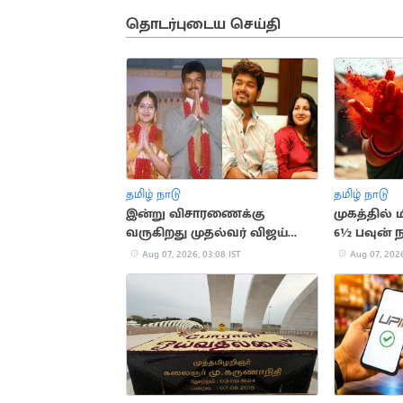
தொடர்புடைய செய்தி
தமிழ் நாடு
தமிழ் நாடு
இன்று விசாரணைக்கு
முகத்தில்
வருகிறது முதல்வர் விஜய்
6½ பவுன் 
விவாகரத்து வழக்கு
Aug 07, 2026, 03:08 IST
Aug 07, 2026