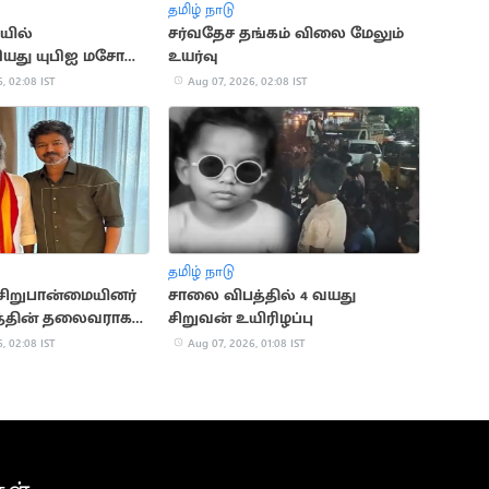
தமிழ் நாடு
யில்
சர்வதேச தங்கம் விலை மேலும்
யது யுபிஐ மசோதா:
உயர்வு
ர் விளக்கம்
, 02:08 IST
Aug 07, 2026, 02:08 IST
தமிழ் நாடு
 சிறுபான்மையினர்
சாலை விபத்தில் 4 வயது
ின் தலைவராக
சிறுவன் உயிரிழப்பு
ஜெரால்டு நியமனம்
, 02:08 IST
Aug 07, 2026, 01:08 IST