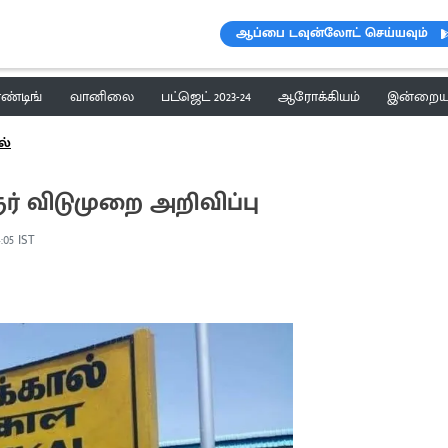
ஆப்பை டவுன்லோட் செய்யவும்
ெண்டிங்
வானிலை
பட்ஜெட் 2023-24
ஆரோக்கியம்
இன்றைய 
ல்
் விடுமுறை அறிவிப்பு
:05 IST