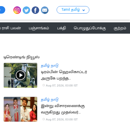
Tamil தமிழ்
ராசி பலன்
பஞ்சாங்கம்
பக்தி
பொழுதுப்போக்கு
குற்றம்
டிரெண்டிங் நியூஸ்
தமிழ் நாடு
டிரம்பின் ஹெலிகாப்டர்
அருகே பறந்த
பயணிகள் விமானம்
Aug 07, 2026, 03:08 IST
தமிழ் நாடு
இன்று விசாரணைக்கு
வருகிறது முதல்வர்
விஜய் விவாகரத்து
Aug 07, 2026, 03:08 IST
வழக்கு