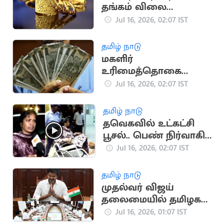
தங்கம் விலை
அதிரடியாக
Jul 16, 2026, 02:07 IST
குறைந்தது
தமிழ் நாடு
மகளிர்
உரிமைத்தொகை
ரூ.2500.. அடுத்த மாதம்
Jul 16, 2026, 02:07 IST
வெளியாக வாய்ப்பு
தமிழ் நாடு
தவெகவில் உட்கட்சி
பூசல்.. பெண் நிர்வாகி
ஆடை கிழிப்பு
Jul 16, 2026, 02:07 IST
தமிழ் நாடு
முதல்வர் விஜய்
தலைமையில் தமிழக
அமைச்சரவை இன்று
Jul 16, 2026, 01:07 IST
கூடுகிறது!