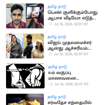
தமிழ் நாடு
பெண் குளிக்கும்போது
ஆபாச வீடியோ எடுத்த
இளைஞர் கைது
Jul 16, 2026, 02:07 IST
தமிழ் நாடு
விஜய் முதலமைச்சர்
ஆனது ஆச்சரியம்:
ரோஜா பேட்டி
Jul 16, 2026, 02:07 IST
தமிழ் நாடு
6-ம் வகுப்பு
மாணவனை
சுத்தியலால் தாக்கிய
Jul 16, 2026, 02:07 IST
உடற்பயிற்சி ஆசிரியர்
தமிழ் நாடு
சர்வதேச சந்தையில்