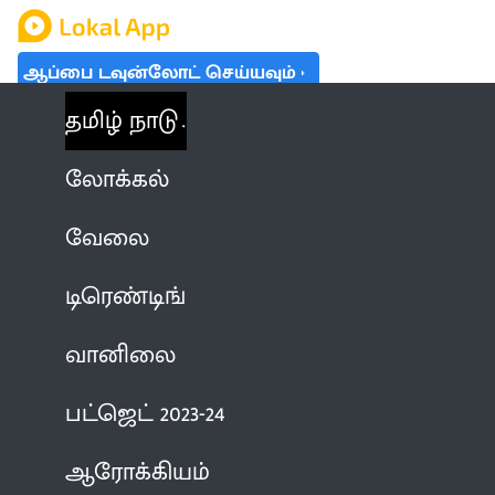
ஆப்பை டவுன்லோட் செய்யவும்
தமிழ் நாடு
லோக்கல்
வேலை
டிரெண்டிங்
வானிலை
பட்ஜெட் 2023-24
ஆரோக்கியம்