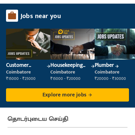
Jobs near you
Customer
Housekeeping
Plumber
Service Executive
Staff
Coimbatore
Coimbatore
Coimbatore
(Customer
(Housekeeping)
₹15000 - ₹25000
₹15000 - ₹20000
₹20000 - ₹30000
Service)
Explore more jobs
தொடர்புடைய செய்தி