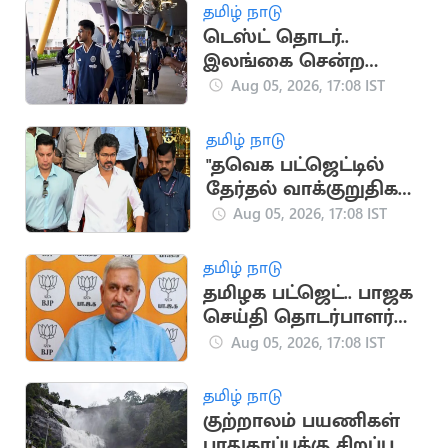
தமிழ் நாடு
டெஸ்ட் தொடர்..
இலங்கை சென்ற
இந்திய கிரிக்கெட்
Aug 05, 2026, 17:08 IST
அணி
தமிழ் நாடு
"தவெக பட்ஜெட்டில்
தேர்தல் வாக்குறுதிகள்
இடம்பெறவில்லை"..
Aug 05, 2026, 17:08 IST
முகமது முபாரக்
தமிழ் நாடு
தமிழக பட்ஜெட்.. பாஜக
செய்தி தொடர்பாளர்
விமர்சனம்
Aug 05, 2026, 17:08 IST
தமிழ் நாடு
குற்றாலம் பயணிகள்
பாதுகாப்புக்கு சிறப்பு