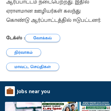
ஆர்ப்பாட்டம் நடைபெற்றது. இதில்
ஏராளமான ஊழியர்கள் கலந்து
கொண்டு ஆர்ப்பாட்டத்தில் ஈடுபட்டனர்.
டேக்ஸ் :
லோக்கல்
நிர்வாகம்
மாவட்ட செய்திகள்
Jobs near you