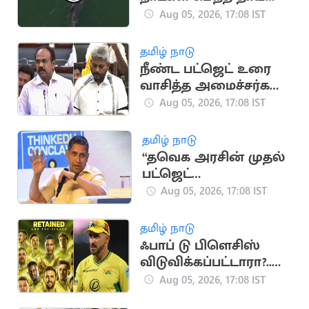
டால்பின் (வைரல்
Aug 05, 2026, 17:08 IST
வீடியோ)
தமிழ் நாடு
நீண்ட பட்ஜெட் உரை
வாசித்த அமைச்சர்கள்
பட்டியலில் மரிய
Aug 05, 2026, 17:08 IST
வில்சன்
தமிழ் நாடு
“தவெக அரசின் முதல்
பட்ஜெட்
யதார்த்தமானது”..
Aug 05, 2026, 17:08 IST
பிரவீன் சக்ரவர்த்தி
கருத்து
தமிழ் நாடு
ஃபாப் டு பிளெசிஸ்
விடுவிக்கப்பட்டாரா?..
ஜோபர்க் சூப்பர் கிங்ஸ்
Aug 05, 2026, 17:08 IST
முடிவு அதிர்ச்சி