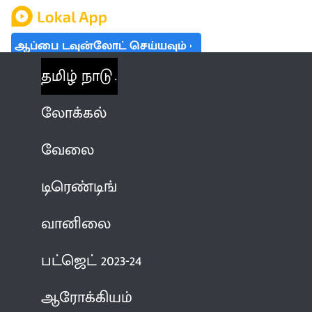
ஆப்பை டவுன்லோட் செய்யவும்
தமிழ் நாடு
லோக்கல்
வேலை
டிரெண்டிங்
வானிலை
பட்ஜெட் 2023-24
ஆரோக்கியம்