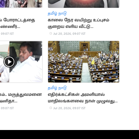
தமிழ் நாடு
ல் போராட்டத்தை
காலை நேர வயிற்று உப்புசம்
ண்ணீர்
குறைய எளிய வீட்டு
 வீச்சு
வைத்தியங்கள்!
 09:07 IST
Jul 20, 2026, 09:07 IST
தமிழ் நாடு
்கம்.. மருத்துவமனை
எதிர்க்கட்சிகள் அமளியால்
 அனிதா
மாநிலங்களவை நாள் முழுவதும்
ஷ்ணன்
ஒத்திவைப்பு
 09:07 IST
Jul 20, 2026, 09:07 IST