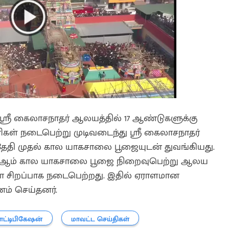
 ஸ்ரீ கைலாசநாதர் ஆலயத்தில் 17 ஆண்டுகளுக்கு
ணிகள் நடைபெற்று முடிவடைந்து ஸ்ரீ கைலாசநாதர்
தேதி முதல் கால யாகசாலை பூஜையுடன் துவங்கியது.
6ஆம் கால யாகசாலை பூஜை நிறைவுபெற்று ஆலய
ழா சிறப்பாக நடைபெற்றது. இதில் ஏராளமான
னம் செய்தனர்.
ட்டிபிகேஷன்
மாவட்ட செய்திகள்