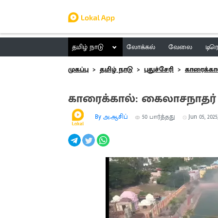
தமிழ் நாடு
லோக்கல்
வேலை
டிர
முகப்பு
தமிழ் நாடு
புதுச்சேரி
காரைக்கா
காரைக்கால்: கைலாசநாதர
By அ.ஆசிப்
50
பார்த்தது
Jun 05, 2025