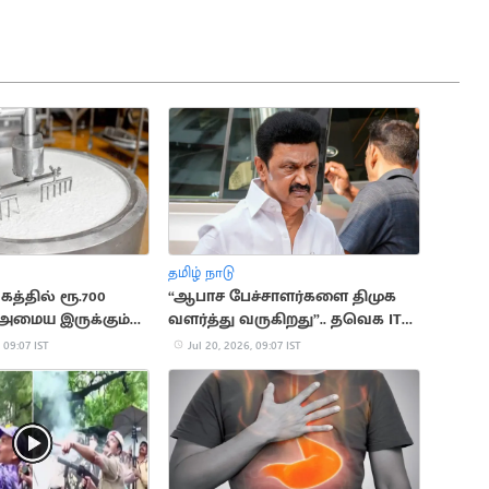
தமிழ் நாடு
கத்தில் ரூ.700
“ஆபாச பேச்சாளர்களை திமுக
அமைய இருக்கும்
வளர்த்து வருகிறது”.. தவெக IT
லை
Wing
 09:07 IST
Jul 20, 2026, 09:07 IST