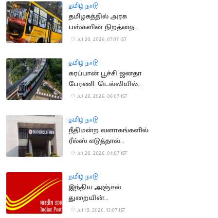
தமிழ் நாடு
தமிழகத்தில் அரசு
பஸ்களின் நிறத்தை
மாற்ற அரசு திட்டம்?
Jul 20, 2026, 07:07 IST
தமிழ் நாடு
கரப்பான் பூச்சி ஜனதா
பேரணி: டெல்லியில்
மெட்ரோ நிலையங்கள்
Jul 20, 2026, 06:07 IST
மூடல்
தமிழ் நாடு
நீதிமன்ற வளாகங்களில்
ரீல்ஸ் எடுத்தால்
நடவடிக்கை: பார்
Jul 20, 2026, 04:07 IST
கவுன்சில் எச்சரிக்கை
தமிழ் நாடு
இந்திய அஞ்சல்
துறையின்
அதிகாரப்பூர்வ சின்ன
Jul 19, 2026, 13:07 IST