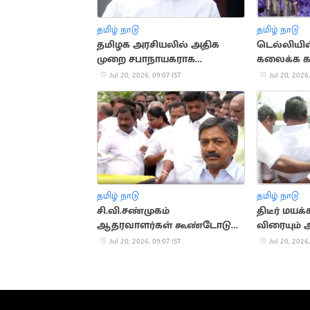
தமிழ் நாடு
தமிழ் நாடு
தமிழக அரசியலில் அதிக
டெல்லியி
முறை சபாநாயகராக
கலைக்க க
இருந்தவர் யார்?
புகைகுண்டு
Jul 20, 2026, 09:07 IST
Jul 20, 2026,
தமிழ் நாடு
தமிழ் நாடு
சி.வி.சண்முகம்
திடீர் மயக
ஆதரவாளர்கள் கூண்டோடு
விரையும்
ராஜினாமா
ராதாகிரு
Jul 20, 2026, 09:07 IST
Jul 20, 2026,