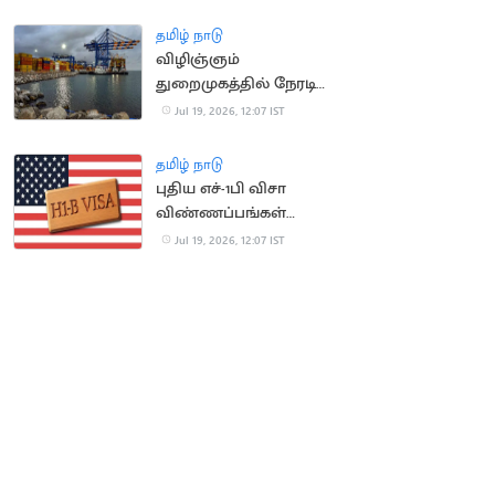
வடிவமைப்பு போட்டி
அறிவிப்பு
தமிழ் நாடு
விழிஞ்ஞம்
துறைமுகத்தில் நேரடி
சரக்கு சேவை:
Jul 19, 2026, 12:07 IST
வேலைவாய்ப்பு
அதிகரிக்க வாய்ப்பு
தமிழ் நாடு
புதிய எச்-1பி விசா
விண்ணப்பங்கள்
ஏற்கப்படாது என
Jul 19, 2026, 12:07 IST
அமெரிக்கா அறிவிப்பு