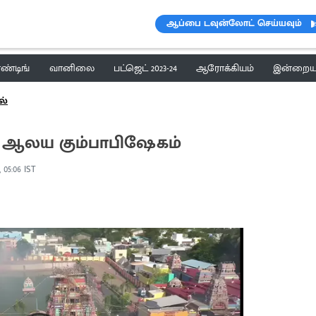
ஆப்பை டவுன்லோட் செய்யவும்
ெண்டிங்
வானிலை
பட்ஜெட் 2023-24
ஆரோக்கியம்
இன்றைய 
ல்
் ஆலய கும்பாபிஷேகம்
, 05:06 IST