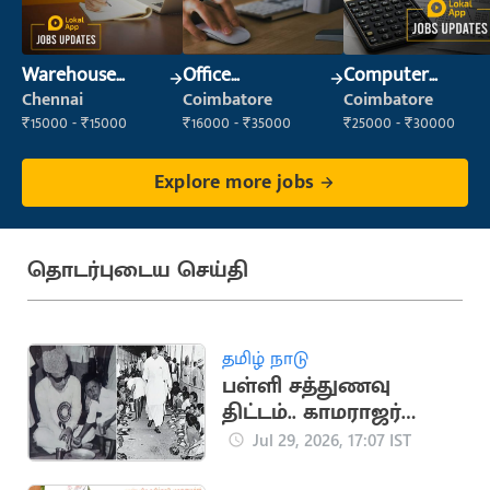
Warehouse
Office
Computer
Supervisor
Administrator
Operator
Chennai
Coimbatore
Coimbatore
(Warehouse &
₹15000 - ₹15000
₹16000 - ₹35000
₹25000 - ₹30000
Fulfillment)
Explore more jobs
தொடர்புடைய செய்தி
தமிழ் நாடு
பள்ளி சத்துணவு
திட்டம்.. காமராஜர்
தொடங்கி
Jul 29, 2026, 17:07 IST
மு.க.ஸ்டாலின் வரை