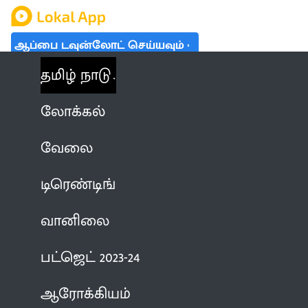
ஆப்பை டவுன்லோட் செய்யவும்
தமிழ் நாடு
லோக்கல்
வேலை
டிரெண்டிங்
வானிலை
பட்ஜெட் 2023-24
ஆரோக்கியம்