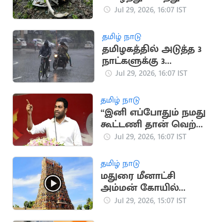
பச்சிளம் குழந்தை
Jul 29, 2026, 16:07 IST
உள்பட 5 பேர் பலி
தமிழ் நாடு
தமிழகத்தில் அடுத்த 3
நாட்களுக்கு 3
மாவட்டங்களில்
Jul 29, 2026, 16:07 IST
கனமழைக்கு வாய்ப்பு
தமிழ் நாடு
“இனி எப்போதும் நமது
கூட்டணி தான் வெற்றி
பெறும்”.. அமைச்சர்
Jul 29, 2026, 16:07 IST
ஆதவ் அர்ஜுனா
தமிழ் நாடு
மதுரை மீனாட்சி
அம்மன் கோயில்
நிலமோசடி.. 19 பேர்
Jul 29, 2026, 15:07 IST
மீது வழக்கு