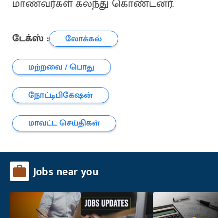
மாணவர்கள் கலந்து கொண்டனர்.
டேக்ஸ் :
லோக்கல்
மற்றவை / பொது
நோட்டிபிகேஷன்
மாவட்ட செய்திகள்
Jobs near you