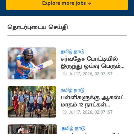
Explore more jobs
தொடர்புடைய செய்தி
தமிழ் நாடு
சர்வதேச போட்டியில்
இருந்து ஓய்வு பெரும்
ரோஹித் சர்மா?
Jul 17, 2026, 02:07 IST
தமிழ் நாடு
பள்ளிகளுக்கு ஆகஸ்ட்
மாதம் 12 நாட்கள்
விடுமுறை
Jul 17, 2026, 02:07 IST
தமிழ் நாடு