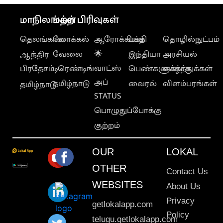
மாநிலங்கள்
மற்ற பிரிவுகள்
தெலங்கானா
லோக்கல்
ஆரோக்கியம்
பக்தி
தொழில்நுட்பம்
வேலை
🌟
இந்தியா
அரசியல்
ஆந்திர
வாட்ஸ்
பிரதேசம்
டிரெண்டிங்
பெண்களுக்காக
வாழ்த்துக்கள்
அப்
தமிழ்நாடு
வைரல்
விளம்பரங்கள்
தமிழ்நாடு
STATUS
பொழுதுப்போக்கு
குற்றம்
OUR
LOKAL
OTHER
Contact Us
WEBSITES
About Us
Privacy
getlokalapp.com
Policy
telugu.getlokalapp.com