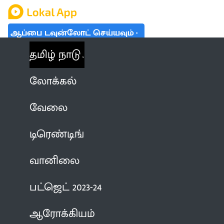
ஆப்பை டவுன்லோட் செய்யவும்
தமிழ் நாடு
லோக்கல்
வேலை
டிரெண்டிங்
வானிலை
பட்ஜெட் 2023-24
ஆரோக்கியம்