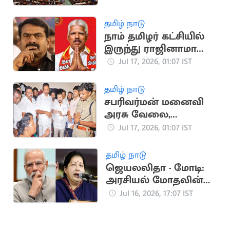
தமிழ் நாடு
நாம் தமிழர் கட்சியில்
இருந்து ராஜினாமா
செய்தார்
Jul 17, 2026, 01:07 IST
தமிழ் நாடு
சபரிவர்மன் மனைவி
அரசு வேலை,
நிவாரணத்தை ஏற்க
Jul 17, 2026, 01:07 IST
மறுப்பு: அமைச்சர்கள்
ஏமாற்றத்துடன்
தமிழ் நாடு
திரும்பினர்
ஜெயலலிதா - மோடி:
அரசியல் மோதலின்
முக்கிய தருணங்கள்
Jul 16, 2026, 17:07 IST