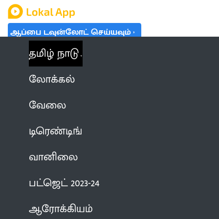
ஆப்பை டவுன்லோட் செய்யவும்
தமிழ் நாடு
லோக்கல்
வேலை
டிரெண்டிங்
வானிலை
பட்ஜெட் 2023-24
ஆரோக்கியம்