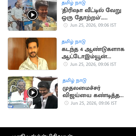
தமிழ் நாடு
'திரிஷா வீட்டில் வேறு
ஒரு தோற்றம்'..
முதல்வர் விஜய்யை
Jun 25, 2026, 09:06 IST
விமர்சித்த ரகுபதி
தமிழ் நாடு
கடந்த 4 ஆண்டுகளாக
ஆட்டோஇம்யூன்
நோயால் பாதிப்பு:
Jun 25, 2026, 09:06 IST
விஷ்ணு விஷால்
உருக்கம்
தமிழ் நாடு
முதலமைச்சர்
விஜய்யை கண்டித்த
முத்தரசன்
Jun 25, 2026, 09:06 IST