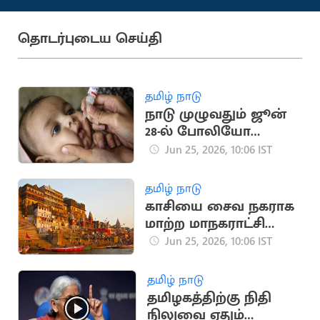
தொடர்புடைய செய்தி
தமிழ் நாடு
நாடு முழுவதும் ஜூன்
28-ல் போலியோ
சொட்டு மருந்து முகாம்
Jun 25, 2026, 10:06 IST
தமிழ் நாடு
காசியை சைவ நகராக
மாற்ற மாநகராட்சி
நடவடிக்கை
Jun 25, 2026, 10:06 IST
தமிழ் நாடு
தமிழகத்திற்கு நிதி
நிலுவை ஏதும்