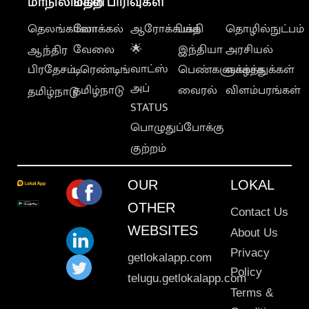
மாநிலங்கள்
மற்ற பிரிவுகள்
தெலங்கானா
லோக்கல்
ஆரோக்கியம்
பக்தி
தொழில்நுட்பம்
வேலை
🌟
இந்தியா
அரசியல்
ஆந்திர
வாட்ஸ்
பிரதேசம்
டிரெண்டிங்
பெண்களுக்காக
வாழ்த்துக்கள்
அப்
தமிழ்நாடு
வைரல்
விளம்பரங்கள்
தமிழ்நாடு
STATUS
பொழுதுப்போக்கு
குற்றம்
OUR
LOKAL
OTHER
Contact Us
WEBSITES
About Us
Privacy
getlokalapp.com
Policy
telugu.getlokalapp.com
Terms &