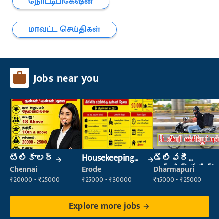
நோட்டிபிகேஷன்
மாவட்ட செய்திகள்
Jobs near you
టెలికాలర్
Housekeeping
డెలివరీ
Staff
ఎగ్జిక్యూటివ్
Chennai
Erode
Dharmapuri
(Housekeeping)
₹20000 - ₹25000
₹25000 - ₹30000
₹15000 - ₹25000
Explore more jobs