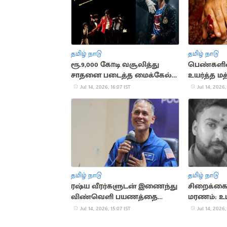
தமிழ் நாடு
தமிழ் நாடு
ரூ.9,000 கோடி வசூலித்து
பெண்களி
சாதனை படைத்த மைக்கேல்
உயர்த்த மத
ஜாக்சன் பயோபிக்
பரிசீலனை
Jul 14, 2026, 16:07 IST
Jul 14, 2026,
தமிழ் நாடு
தமிழ் நாடு
ரஷ்ய வீரர்களுடன் இணைந்து
சிறைக்கைத
விண்வெளி பயணத்தை
மரணம்: உட
தொடங்கினார் அனில் மேனன்
இருப்பதாக
Jul 14, 2026, 15:07 IST
Jul 14, 2026,
தகவல்