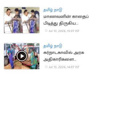
காலமானார்
தமிழ் நாடு
மாணவனின் காதைப்
பிடித்து திருகிய
முன்னாள் அமைச்சர்
Jul 13, 2026, 15:07 IST
மீது வழக்கு
தமிழ் நாடு
கர்நாடகாவில் அரசு
அதிகாரிகளை
துடைப்பத்தால்
Jul 13, 2026, 14:07 IST
வெளுத்த மக்கள்