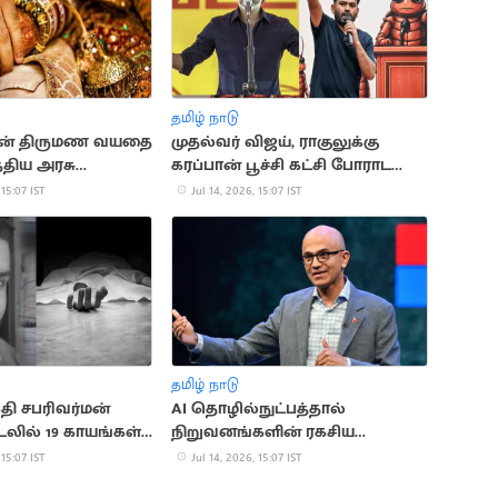
தமிழ் நாடு
ன் திருமண வயதை
முதல்வர் விஜய், ராகுலுக்கு
்திய அரசு
கரப்பான் பூச்சி கட்சி போராட
அழைப்பு
 15:07 IST
Jul 14, 2026, 15:07 IST
தமிழ் நாடு
ி சபரிவர்மன்
AI தொழில்நுட்பத்தால்
லில் 19 காயங்கள்
நிறுவனங்களின் ரகசிய
 உடற்கூராய்வில்
தகவல்களுக்கு ஆபத்து:
 15:07 IST
Jul 14, 2026, 15:07 IST
மைக்ரோசாப்ட் CEO