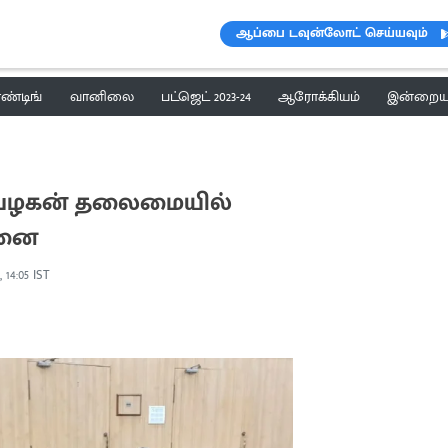
ஆப்பை டவுன்லோட் செய்யவும்
ெண்டிங்
வானிலை
பட்ஜெட் 2023-24
ஆரோக்கியம்
இன்றைய 
்பழகன் தலைமையில்
சனை
 14:05 IST