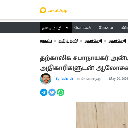
தமிழ் நாடு
லோக்கல்
வேலை
டிர
முகப்பு
தமிழ் நாடு
புதுச்சேரி
புதுச்சேரி
தற்காலிக சபாநாயகர் அன
அதிகாரிகளுடன் ஆலோ
By Jashvith
137
பார்த்தது
May 20, 2026,