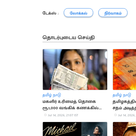
டேக்ஸ் :
லோக்கல்
நிர்வாகம்
தொடர்புடைய செய்தி
தமிழ் நாடு
தமிழ் நாடு
மகளிர் உரிமைத் தொகை
தமிழகத்தி
ரூ.1,000 வங்கிக் கணக்கில்
சதம் அடி
வரவு
Jul 14, 2026, 21:07 IST
Jul 14, 2026,