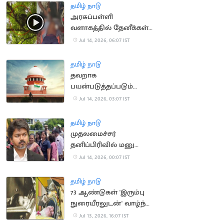
தமிழ் நாடு
அரசுப்பள்ளி
வளாகத்தில் தேனீக்கள்
கொட்டி 50
Jul 14, 2026, 06:07 IST
மாணாக்கர்கள் காயம்
தமிழ் நாடு
தவறாக
பயன்படுத்தப்படும்
போக்சோ.. உச்ச
Jul 14, 2026, 03:07 IST
நீதிமன்றம் கவலை
தமிழ் நாடு
முதலமைச்சர்
தனிப்பிரிவில் மனு
அளிக்க முடியாமல்
Jul 14, 2026, 00:07 IST
திரும்பி சென்ற மக்கள்
தமிழ் நாடு
73 ஆண்டுகள் 'இரும்பு
நுரையீரலுடன்' வாழ்ந்த
அமெரிக்க பெண்
Jul 13, 2026, 16:07 IST