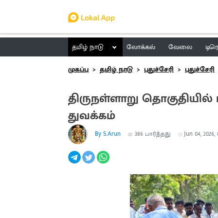
தமிழ் நாடு
லோக்கல்
வேலை
டிர
முகப்பு
தமிழ் நாடு
புதுச்சேரி
புதுச்சேரி
திருநள்ளாறு தொகுதியில் 
துவக்கம்
By S.Arun
386
பார்த்தது
Jun 04, 2026,