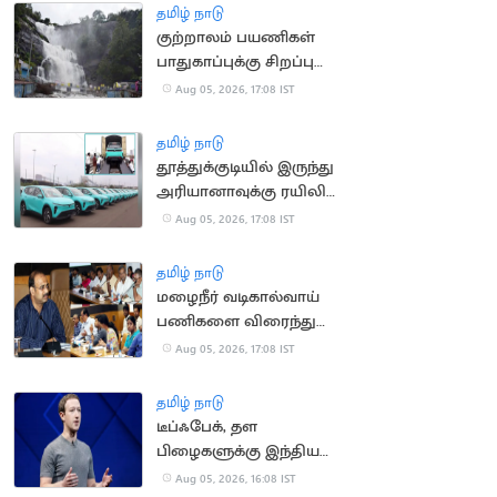
தமிழ் நாடு
குற்றாலம் பயணிகள்
பாதுகாப்புக்கு சிறப்பு
கண்காணிப்பு குழு
Aug 05, 2026, 17:08 IST
அமைக்க உத்தரவு
தமிழ் நாடு
தூத்துக்குடியில் இருந்து
அரியானாவுக்கு ரயிலில்
செல்லும் மின்சார
Aug 05, 2026, 17:08 IST
கார்கள்
தமிழ் நாடு
மழைநீர் வடிகால்வாய்
பணிகளை விரைந்து
முடிக்க உத்தரவு
Aug 05, 2026, 17:08 IST
தமிழ் நாடு
டீப்ஃபேக், தள
பிழைகளுக்கு இந்திய
அரசிடம் மன்னிப்பு
Aug 05, 2026, 16:08 IST