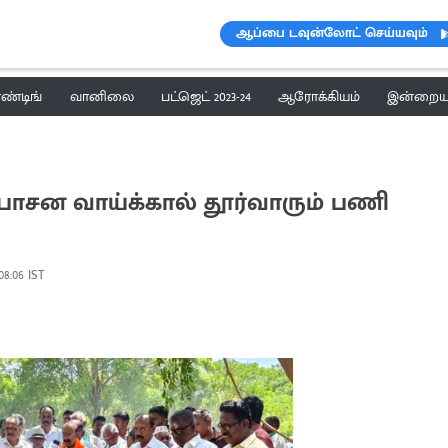
ஆப்பை டவுன்லோட் செய்யவும்
ெண்டிங்
வானிலை
பட்ஜெட் 2023-24
ஆரோக்கியம்
இன்றைய 
பாசன வாய்க்கால் தூர்வாரும் பணி
 08:06 IST