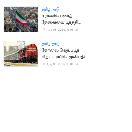
கேட்ட மார்க் சக்கர்பெர்க்
தமிழ் நாடு
ஈரானில் பணத்
தேவையை பூர்த்தி
செய்ய திண்டாடும்
Aug 05, 2026, 16:08 IST
மக்கள்
தமிழ் நாடு
கோவை-ஜெய்ப்பூர்
சிறப்பு ரயில்: முன்பதிவு
நாளை தொடக்கம்
Aug 05, 2026, 15:08 IST