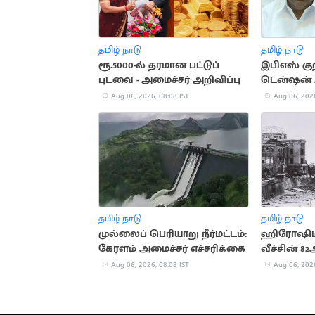
தமிழ் நாடு
தமிழ் நாடு
ரூ.5000-ல் தரமான பட்டுப்
இபிஎஸ் குற
புடவை - அமைச்சர் அறிவிப்பு
டென்ஷன
சி.வி.சண்ம
Aug 06, 2026, 08:08 IST
Aug 06, 2026
தமிழ் நாடு
தமிழ் நாடு
முல்லைப் பெரியாறு நீர்மட்டம்:
ஹிரோஷிம
கேரளம் அமைச்சர் எச்சரிக்கை
வீச்சின் 
நினைவு தி
Aug 06, 2026, 08:08 IST
Aug 06, 2026