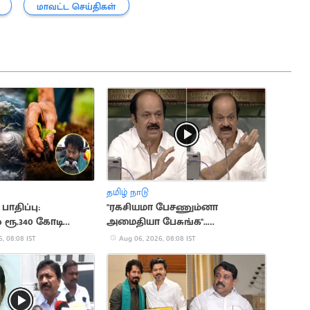
மாவட்ட செய்திகள்
தமிழ் நாடு
ாதிப்பு:
"ரகசியமா பேசணும்னா
் ரூ.340 கோடி
அமைதியா பேசுங்க"..
எதிர்க்கட்சியினருக்கு சபாநாயகர்
, 08:08 IST
Aug 06, 2026, 08:08 IST
அறிவுரை