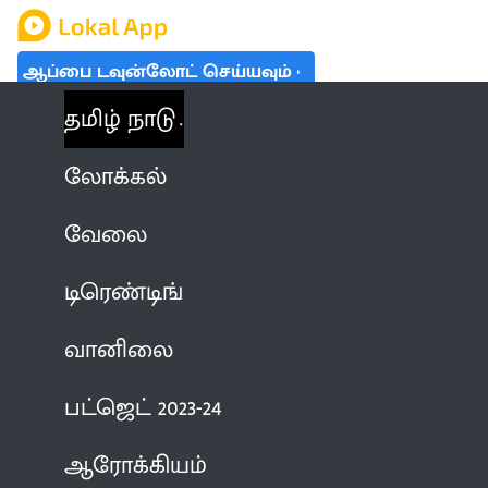
ஆப்பை டவுன்லோட் செய்யவும்
தமிழ் நாடு
லோக்கல்
வேலை
டிரெண்டிங்
வானிலை
பட்ஜெட் 2023-24
ஆரோக்கியம்