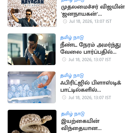
முதலமைச்சர் விஜயின்
'ஜனநாயகன்'
படத்திற்கான
Jul 18, 2026, 13:07 IST
முன்பதிவு
தொடங்கியது
தமிழ் நாடு
நீண்ட நேரம் அமர்ந்து
வேலை பார்ப்பதில்
மறைந்திருக்கும்
Jul 18, 2026, 13:07 IST
பேராபத்து
தமிழ் நாடு
ஃபிரிட்ஜில் பிளாஸ்டிக்
பாட்டில்களில்
தண்ணீர் வைத்து
Jul 18, 2026, 13:07 IST
குடிக்கிறீர்களா?
தமிழ் நாடு
இயற்கையின்
விந்தையான