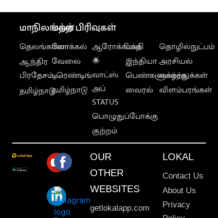
மாநிலங்கள்
மற்ற பிரிவுகள்
தெலங்கானா
லோக்கல்
ஆரோக்கியம்
பக்தி
தொழில்நுட்பம்
வேலை
🌟
இந்தியா
அரசியல்
ஆந்திர
வாட்ஸ்
பிரதேசம்
டிரெண்டிங்
பெண்களுக்காக
வாழ்த்துக்கள்
அப்
தமிழ்நாடு
வைரல்
விளம்பரங்கள்
தமிழ்நாடு
STATUS
பொழுதுப்போக்கு
குற்றம்
OUR
LOKAL
OTHER
Contact Us
WEBSITES
About Us
Privacy
getlokalapp.com