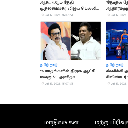
ஆக., 4ஆம் தேதி
‘தேர்தல் த
முதலமைச்சர் விஜய் டெல்லி
ஆதாரமற்றது’
பயணம் செய்வதாக தகவல்
பதிலடி
Jul 17, 2026, 16:07 IST
Jul 17, 2026,
தமிழ் நாடு
தமிழ் நாடு
“6 மாதங்களில் திமுக ஆட்சி
ஸ்விக்கி 
மலரும்”.. அனிதா
சிலிண்டர்
ராதாகிருஷ்ணன்
சேவை தொ
Jul 17, 2026, 15:07 IST
Jul 17, 2026,
மாநிலங்கள்
மற்ற பிரிவு