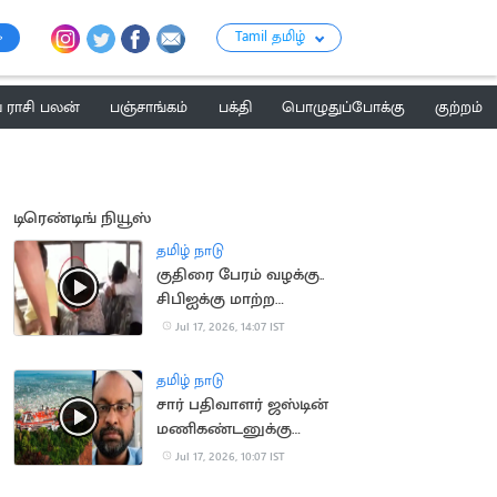
Tamil தமிழ்
ராசி பலன்
பஞ்சாங்கம்
பக்தி
பொழுதுப்போக்கு
குற்றம்
டிரெண்டிங் நியூஸ்
தமிழ் நாடு
குதிரை பேரம் வழக்கு..
சிபிஐக்கு மாற்ற
சென்னை
Jul 17, 2026, 14:07 IST
உயர்நீதிமன்றம் மறுப்பு
தமிழ் நாடு
சார் பதிவாளர் ஜஸ்டின்
மணிகண்டனுக்கு
நிபந்தனையுடன்
Jul 17, 2026, 10:07 IST
முன்ஜாமின்