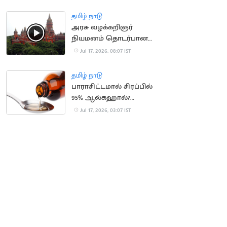
வேண்டுகோள்
தமிழ் நாடு
அரசு வழக்கறிஞர்
நியமனம் தொடர்பான
வழக்கு.. CM விஜய்
Jul 17, 2026, 08:07 IST
பெயர் நீக்கம்
தமிழ் நாடு
பாராசிட்டமால் சிரப்பில்
95% ஆல்கஹால்?
வதந்திக்கு முற்றுப்புள்ளி
Jul 17, 2026, 03:07 IST