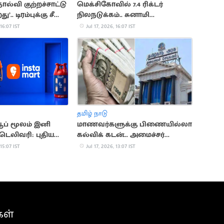
ோல்வி குற்றச்சாட்டு
மெக்சிகோவில் 7.4 ரிக்டர்
.. டிரம்புக்கு சீனா
நிலநடுக்கம்.. சுனாமி
எச்சரிக்கையால் மக்கள் பீதி
 16:07 IST
Jul 17, 2026, 16:07 IST
தமிழ் நாடு
ஆப் மூலம் இனி
மாணவர்களுக்கு பிணையில்லா
 டெலிவரி: புதிய
கல்விக் கடன்... அமைச்சர்
டக்கம்
அறிவிப்பு
 15:07 IST
Jul 17, 2026, 13:07 IST
கள்