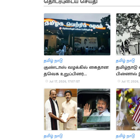
தொடர்புடைய செய்தி
தமிழ் நாடு
தமிழ் நாடு
குண்டாஸ் வழக்கில் கைதான
தமிழ்நாடு 
தவெக உறுப்பினர்
பின்னால் 
கட்சியிலிருந்து நீக்கம்
வரலாறு
Jul 17, 2026, 17:07 IST
Jul 17, 2026,
தமிழ் நாடு
தமிழ் நாடு