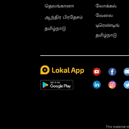
தெலங்கானா
லோக்கல்
வேலை
ஆந்திர பிரதேசம்
டிரெண்டிங்
தமிழ்நாடு
தமிழ்நாடு
This material m