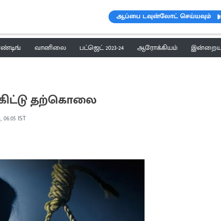
ஆப்பை டவுன்லோட் செய்யவும்
ெண்டிங்
வானிலை
பட்ஜெட் 2023-24
ஆரோக்கியம்
இன்றைய 
ூக்கிட்டு தற்கொலை
, 06:05 IST