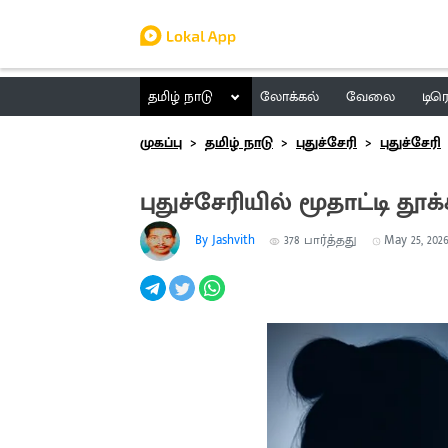
தமிழ் நாடு
லோக்கல்
வேலை
டிர
முகப்பு
தமிழ் நாடு
புதுச்சேரி
புதுச்சேரி
புதுச்சேரியில் மூதாட்டி த
By Jashvith
378
பார்த்தது
May 25, 2026