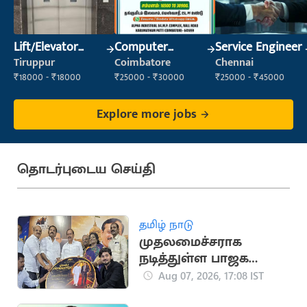
Lift/Elevator
Computer
Service Engineer
Technician
Operator
Tiruppur
Coimbatore
Chennai
₹18000 - ₹18000
₹25000 - ₹30000
₹25000 - ₹45000
Explore more jobs
தொடர்புடைய செய்தி
தமிழ் நாடு
முதலமைச்சராக
நடித்துள்ள பாஜக
மூத்த தலைவர்
Aug 07, 2026, 17:08 IST
எச்.ராஜா