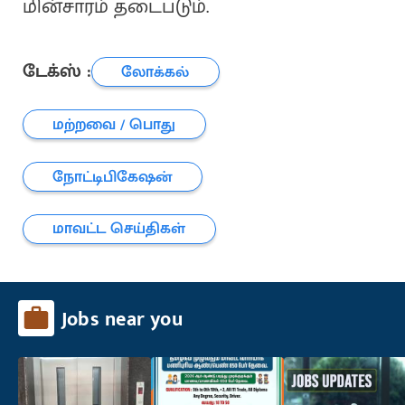
மின்சாரம் தடைபடும்.
டேக்ஸ் :
லோக்கல்
மற்றவை / பொது
நோட்டிபிகேஷன்
மாவட்ட செய்திகள்
Jobs near you