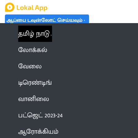
ஆப்பை டவுன்லோட் செய்யவும்
தமிழ் நாடு
லோக்கல்
வேலை
டிரெண்டிங்
வானிலை
பட்ஜெட் 2023-24
ஆரோக்கியம்