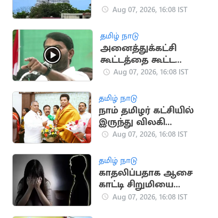
ஊற்றி தீக்குளித்த
Aug 07, 2026, 16:08 IST
பக்தர்:
அதிர்ஷ்டவசமாக உயிர்
தமிழ் நாடு
பிழைத்தார்
அனைத்துக்கட்சி
கூட்டத்தை கூட்ட
வேண்டும்.. சீமான்
Aug 07, 2026, 16:08 IST
வலியுறுத்தல்
தமிழ் நாடு
நாம் தமிழர் கட்சியில்
இருந்து விலகி
தவெகவில் இணைந்த
Aug 07, 2026, 16:08 IST
புகழேந்தி மாறன்
தமிழ் நாடு
காதலிப்பதாக ஆசை
காட்டி சிறுமியை
பலாத்காரம் செய்த
Aug 07, 2026, 16:08 IST
சிறுவன்