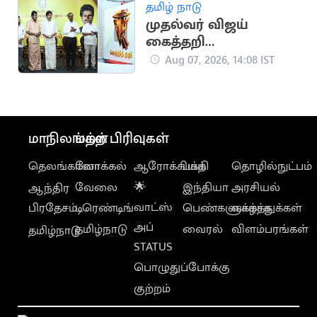
தமிழ் நாடு
முதல்வர் விஜய்
கைத்தறி
கண்காட்சியை
Aug 07, 2026, 14:08 IST
தொடங்கி வைத்தார்
மாநிலங்கள்
மற்ற பிரிவுகள்
தெலங்கானா
லோக்கல்
ஆரோக்கியம்
பக்தி
தொழில்நுட்பம்
வேலை
🌟
இந்தியா
அரசியல்
ஆந்திர
வாட்ஸ்
பிரதேசம்
டிரெண்டிங்
பெண்களுக்காக
வாழ்த்துக்கள்
அப்
தமிழ்நாடு
வைரல்
விளம்பரங்கள்
தமிழ்நாடு
STATUS
பொழுதுப்போக்கு
குற்றம்