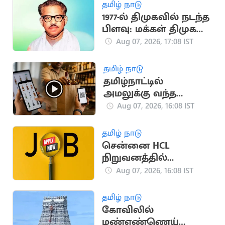
தமிழ் நாடு
1977-ல் திமுகவில் நடந்த
பிளவு: மக்கள் திமுக
உருவான வரலாறு!
Aug 07, 2026, 17:08 IST
தமிழ் நாடு
தமிழ்நாட்டில்
அமலுக்கு வந்த
ஆன்லைன் மது
Aug 07, 2026, 16:08 IST
விற்பனை.. அமைச்சர்
தகவல்
தமிழ் நாடு
சென்னை HCL
நிறுவனத்தில்
வேலைவாய்ப்பு:
Aug 07, 2026, 16:08 IST
ஆகஸ்ட் 8, 9-ல்
நேர்முகத் தேர்வு!
தமிழ் நாடு
கோவிலில்
மண்எண்ணெய்