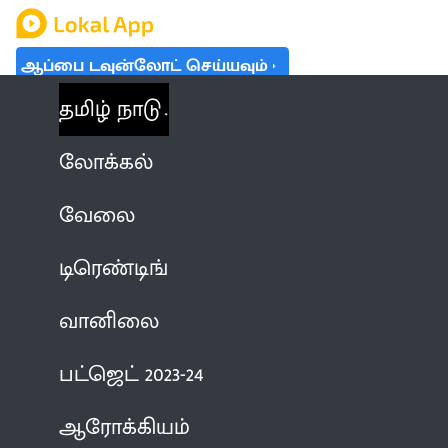
ஆப்பை டவுன்லோட் செய்யவும்
தமிழ் நாடு
லோக்கல்
வேலை
டிரெண்டிங்
வானிலை
பட்ஜெட் 2023-24
ஆரோக்கியம்