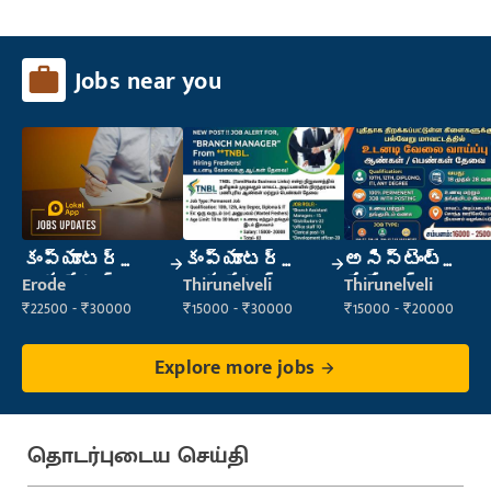
Jobs near you
కంప్యూటర్
కంప్యూటర్
అసిస్టెంట్
ఆపరేటర్
ఆపరేటర్
మేనేజర్
Erode
Thirunelveli
Thirunelveli
₹22500 - ₹30000
₹15000 - ₹30000
₹15000 - ₹20000
Explore more jobs
தொடர்புடைய செய்தி