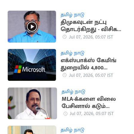
தமிழ் நாடு
திமுகவுடன் நட்பு
தொடர்கிறது - விசிக
தலைவர்
Jul 07, 2026, 05:07 IST
திருமாவளவன்
தமிழ் நாடு
எக்ஸ்பாக்ஸ் கேமிங்
துறையில் 4,800
ஊழியர்களை
Jul 07, 2026, 05:07 IST
நீக்குகிறது
மைக்ரோசாப்ட்
தமிழ் நாடு
MLA-க்களை விலை
பேசினால் கடும்
தண்டனை:
Jul 07, 2026, 05:07 IST
திமுகவிற்கு
செங்கோட்டையன்
தமிழ் நாடு