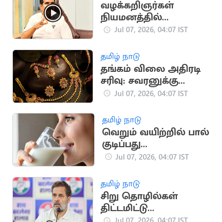
எச்சரிக்கை
வழக்கறிஞர்கள்
நியமனத்தில்
முறைகேடா? -
Jul 07, 2026, 04:07 IST
அமைச்சர்
நிர்மல்குமார் விளக்கம்
தமிழ் நாடு
தங்கம் விலை அதிரடி
சரிவு: சவரனுக்கு
ரூ.1,280 குறைந்தது
Jul 07, 2026, 04:07 IST
தமிழ் நாடு
வெறும் வயிற்றில் பால்
குடிப்பது
உடல்நலத்திற்கு தீங்கு
Jul 07, 2026, 04:07 IST
விளைவிக்குமா?
தமிழ் நாடு
சிறு தொழில்கள்
திட்டமிட்டு
நசுக்கப்படுகின்றன:
Jul 07, 2026, 04:07 IST