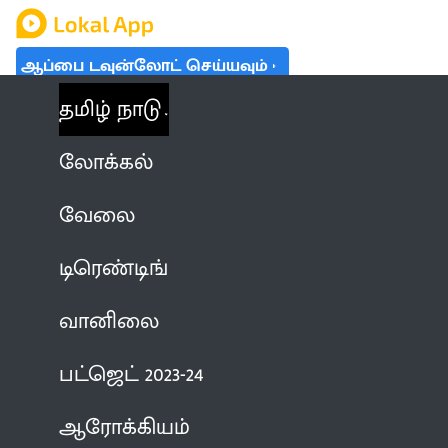
ஆப்பை டவுன்லோட் செய்யவும்
தமிழ் நாடு
லோக்கல்
வேலை
டிரெண்டிங்
வானிலை
பட்ஜெட் 2023-24
ஆரோக்கியம்