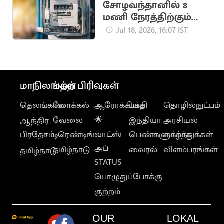
சோழவந்தானில் 8
மணி நேரத்திற்கும்
மேலாக மின்தடை..
Jul 18, 2026, 16:07 IST
மக்கள் அவதி
மாநிலங்கள்
மற்ற பிரிவுகள்
தெலங்கானா
லோக்கல்
ஆரோக்கியம்
பக்தி
தொழில்நுட்பம்
வேலை
🌟
இந்தியா
அரசியல்
ஆந்திர
வாட்ஸ்
பிரதேசம்
டிரெண்டிங்
பெண்களுக்காக
வாழ்த்துக்கள்
அப்
தமிழ்நாடு
வைரல்
விளம்பரங்கள்
தமிழ்நாடு
STATUS
பொழுதுப்போக்கு
குற்றம்
OUR
LOKAL