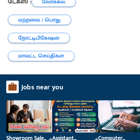
டேக்ஸ் :
லோக்கல்
மற்றவை / பொது
நோட்டிபிகேஷன்
மாவட்ட செய்திகள்
Jobs near you
Showroom Sales
Assistant
Computer