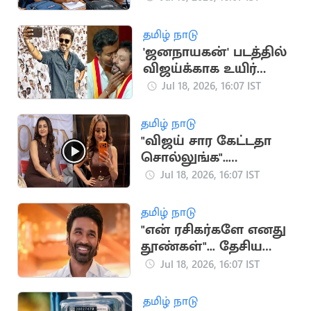
வெளியானது
தமிழ் நாடு
'ஜனநாயகன்' படத்தில்
விஜய்க்காக உயிர்
கொடுக்கும் நண்பன்
Jul 18, 2026, 16:07 IST
நான்”.. அமைச்சர்
ஸ்ரீநாத்
தமிழ் நாடு
"விஜய் சார கேட்டதா
சொல்லுங்க"..
திரிஷாவை நோக்கி
Jul 18, 2026, 16:07 IST
குரல் எழுப்பிய
ரசிகர்கள்
தமிழ் நாடு
"என் ரசிகர்களே எனது
தூண்கள்"... தேசிய
விருதுக்கு தனுஷ்
Jul 18, 2026, 16:07 IST
நெகிழ்ச்சி பதிவு
தமிழ் நாடு