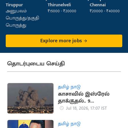
Executive (Retail
Manager
Operator
Tiruppur
Thirunelveli
Chennai
Sales)
அனுபவம்
₹15000 - ₹20000
₹20000 - ₹40000
பொருத்து/தகுதி
பொருத்து
Explore more jobs
தொடர்புடைய செய்தி
தமிழ் நாடு
காசாவில் இஸ்ரேல்
தாக்குதல்.. 9
பாலஸ்தீனர்கள்
Jul 18, 2026, 17:07 IST
உயிரிழப்பு
தமிழ் நாடு