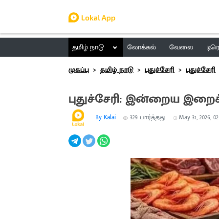
தமிழ் நாடு
லோக்கல்
வேலை
டிர
முகப்பு
தமிழ் நாடு
புதுச்சேரி
புதுச்சேரி
புதுச்சேரி: இன்றைய இறை
By Kalai
329
பார்த்தது
May 31, 2026, 02