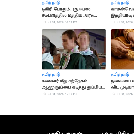
தமிழ் நாடு
தமிழ் நாடு
டிகிரி போதும்.. ரூ.44,900
காமன்வெல்
சம்பளத்தில் மத்திய அரசு
இந்தியாவுக
வேலை
தங்கம்
Jul 31, 2026, 16:07 IST
Jul 31, 2026,
தமிழ் நாடு
தமிழ் நாடு
கணவர் மீது சந்தேகம்..
நகையை உ
ஆணுறுப்பை கடித்து துப்பிய
விட முடியா
மனைவி
விதிமுறைக
Jul 31, 2026, 15:07 IST
Jul 31, 2026,