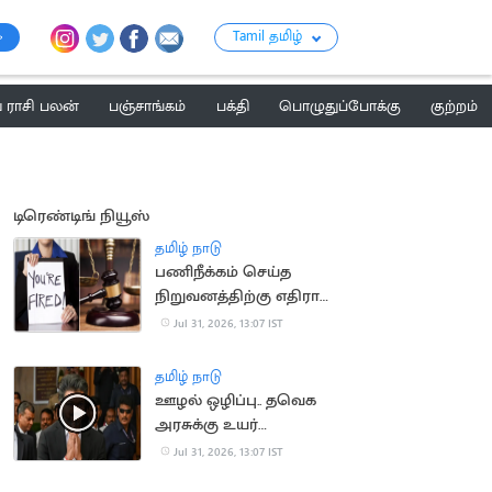
Tamil தமிழ்
ராசி பலன்
பஞ்சாங்கம்
பக்தி
பொழுதுப்போக்கு
குற்றம்
டிரெண்டிங் நியூஸ்
தமிழ் நாடு
பணிநீக்கம் செய்த
நிறுவனத்திற்கு எதிராக
வழக்கு.. ரூ.19 லட்சம்
Jul 31, 2026, 13:07 IST
இழப்பீடு பெற்ற பெண்
தமிழ் நாடு
ஊழல் ஒழிப்பு.. தவெக
அரசுக்கு உயர்
நீதிமன்றம் பாராட்டு
Jul 31, 2026, 13:07 IST