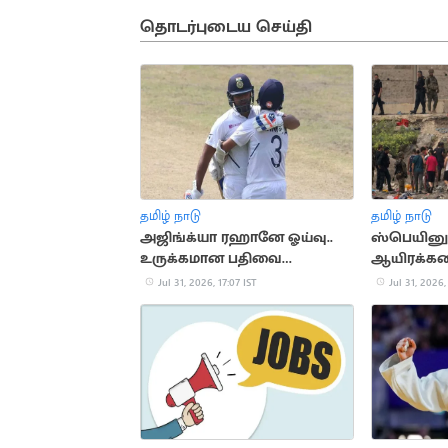
தொடர்புடைய செய்தி
தமிழ் நாடு
தமிழ் நாடு
அஜிங்க்யா ரஹானே ஓய்வு..
ஸ்பெயினுக
உருக்கமான பதிவை
ஆயிரக்க
வெளியிட்ட ரோகித் சர்மா
நுழைந்ததால
Jul 31, 2026, 17:07 IST
Jul 31, 2026,
நெரிசலில் 