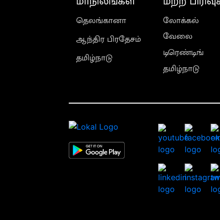
மாநிலங்கள்
மற்ற பிரிவு
தெலங்கானா
லோக்கல்
வேலை
ஆந்திர பிரதேசம்
டிரெண்டிங்
தமிழ்நாடு
தமிழ்நாடு