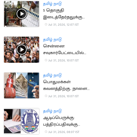
தமிழ் நாடு
5 தொகுதி
இடைத்தேர்தலுக்கு
தடை நீட்டிப்பு..
Jul 31, 2026, 12:07 IST
சென்னை உயர்
நீதிமன்றம் உத்தரவு
தமிழ் நாடு
சென்னை
சவுகார்பேட்டையில்
வடமாநில வியாபாரிகள்
Jul 31, 2026, 10:07 IST
போராட்டம்
தமிழ் நாடு
பொதுமக்கள்
கவனத்திற்கு.. நாளை
முதல் அமலாகும் புதிய
Jul 31, 2026, 10:07 IST
விதிகள்
தமிழ் நாடு
ஆடிப்பெருக்கு:
பத்திரப்பதிவுக்கு
கூடுதல் டோக்கன்கள்
Jul 31, 2026, 08:07 IST