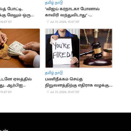
தமிழ் நாடு
த் போட்டி..
"விஜய் கர்நாடகா போனால்
்கு மேலும் ஒரு
காவிரி வந்துவிடாது" -
அன்புமணி விமர்சனம்
 16:07 IST
Jul 31, 2026, 15:07 IST
தமிழ் நாடு
டனே ஏலத்தில்
பணிநீக்கம் செய்த
து.. ஆர்பிஐ
நிறுவனத்திற்கு எதிராக வழக்கு..
ள் விளக்கம்
ரூ.19 லட்சம் இழப்பீடு பெற்ற
 15:07 IST
Jul 31, 2026, 13:07 IST
பெண்