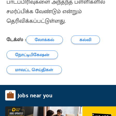
பாடப்பிரிவுகளை அந்தந்த பள்ளிகளில்
சமர்ப்பிக்க வேண்டும் என்றும்
தெரிவிக்கப்பட்டுள்ளது.
டேக்ஸ் :
லோக்கல்
கல்வி
நோட்டிபிகேஷன்
மாவட்ட செய்திகள்
Jobs near you