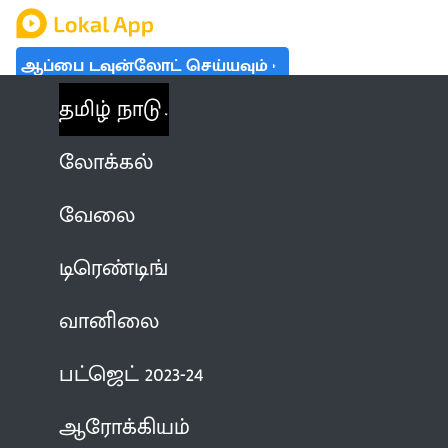
ஆப்பை டவுன்லோட் செய்யவும்
தமிழ் நாடு
லோக்கல்
வேலை
டிரெண்டிங்
வானிலை
பட்ஜெட் 2023-24
ஆரோக்கியம்