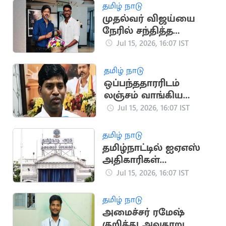
தமிழ் நாடு
முதல்வர் விஜய்யை
நேரில் சந்தித்த
கிரிக்கெட் வீரர் சாய்
Jul 15, 2026, 16:07 IST
சுதர்சன்
தமிழ் நாடு
ஒப்பந்ததாரரிடம்
லஞ்சம் வாங்கிய
தவெக ஊராட்சித்
Jul 15, 2026, 16:07 IST
தலைவர் கைது
தமிழ் நாடு
தமிழ்நாட்டில் ஐஏஎஸ்
அதிகாரிகள்
இடமாற்றம்: புதிய
Jul 15, 2026, 16:07 IST
பட்டியல் வெளியீடு
தமிழ் நாடு
அமைச்சர் ரமேஷ்
குறித்து அவதூறு