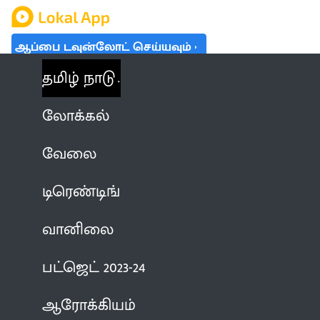
ஆப்பை டவுன்லோட் செய்யவும்
தமிழ் நாடு
லோக்கல்
வேலை
டிரெண்டிங்
வானிலை
பட்ஜெட் 2023-24
ஆரோக்கியம்