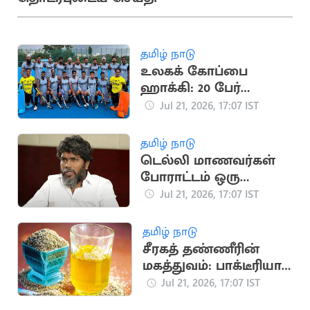
தமிழ் நாடு
உலகக் கோப்பை
ஹாக்கி: 20 பேர்
கொண்ட இந்திய
Jul 21, 2026, 17:07 IST
அணி அறிவிப்பு
தமிழ் நாடு
டெல்லி மாணவர்கள்
போராட்டம் ஒரு
தலைமுறையின்
Jul 21, 2026, 17:07 IST
ஒட்டுமொத்த கோபம்:
பா.ரஞ்சித்
தமிழ் நாடு
சீரகத் தண்ணீரின்
மகத்துவம்: பாக்டீரியா
தொற்று முதல் இதய
Jul 21, 2026, 17:07 IST
பாதுகாப்பு வரை