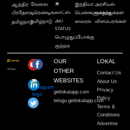
வேலை
🌟
இந்தியா
அரசியல்
ஆந்திர
வாட்ஸ்
பிரதேசம்
டிரெண்டிங்
பெண்களுக்காக
வாழ்த்துக்கள்
அப்
தமிழ்நாடு
வைரல்
விளம்பரங்கள்
தமிழ்நாடு
STATUS
பொழுதுப்போக்கு
குற்றம்
OUR
LOKAL
OTHER
Contact Us
WEBSITES
About Us
Privacy
getlokalapp.com
Policy
telugu.getlokalapp.com
Terms &
Conditions
Advertise