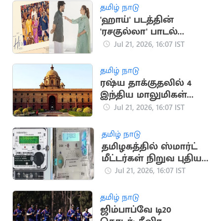
தமிழ் நாடு
'ஹாய்' படத்தின்
'ரசகுல்லா' பாடல்
நாளை வெளியீடு
Jul 21, 2026, 16:07 IST
தமிழ் நாடு
ரஷ்ய தாக்குதலில் 4
இந்திய மாலுமிகள்
பலி: இந்தியா
Jul 21, 2026, 16:07 IST
கண்டனம்
தமிழ் நாடு
தமிழகத்தில் ஸ்மார்ட்
மீட்டர்கள் நிறுவ புதிய
டெண்டர் பணிகள்
Jul 21, 2026, 16:07 IST
தொடக்கம்
தமிழ் நாடு
ஜிம்பாப்வே டி20