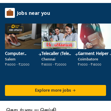
Jobs near you
Computer
Telecaller (Tele
Garment Helper
Operator
Sales)
Salem
Chennai
Coimbatore
₹16000 - ₹22000
₹18000 - ₹20000
₹11000 - ₹18000
Explore more jobs
தொடர்புடைய செய்தி