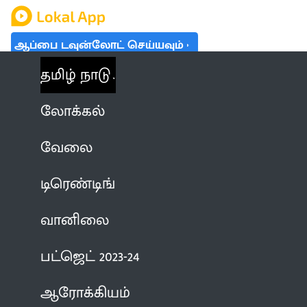
ஆப்பை டவுன்லோட் செய்யவும்
தமிழ் நாடு
லோக்கல்
வேலை
டிரெண்டிங்
வானிலை
பட்ஜெட் 2023-24
ஆரோக்கியம்