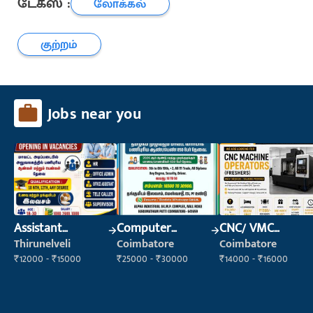
டேக்ஸ் :
லோக்கல்
குற்றம்
Jobs near you
Assistant
Computer
CNC/ VMC
Manager
Operator
Operator
Thirunelveli
Coimbatore
Coimbatore
₹12000 - ₹15000
₹25000 - ₹30000
₹14000 - ₹16000