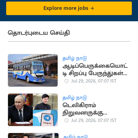
Explore more jobs
தொடர்புடைய செய்தி
தமிழ் நாடு
ஆடிப்பெருக்கையொட்
டி சிறப்பு பேருந்துகள்
இயக்கம்
Jul 29, 2026, 07:07 IST
தமிழ் நாடு
டெலிகிராம்
நிறுவனருக்கு
பிடிவாரண்ட் பிறப்பித்த
Jul 29, 2026, 07:07 IST
ரஷ்யா
தமிழ் நாடு