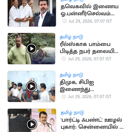
தவெகவில் இணைய
ஓ.பன்னீர்செல்வம்
முடிவு?
Jul 29, 2026, 07:07 IST
தமிழ் நாடு
ரீல்ஸ்காக பாம்பை
பிடித்த நபர் தலையில்
கடிக்கப்பட்டு மரணம்
Jul 29, 2026, 07:07 IST
தமிழ் நாடு
திமுக, சிபிஐ
இணைந்து
செயல்படும் - உதயநிதி
Jul 29, 2026, 07:07 IST
பேச்சு
தமிழ் நாடு
'பார்ட்டி ஃபண்ட்' ஊழல்
புகார்: சென்னையில் 14