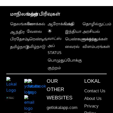
மாநிலங்கள்
மற்ற பிரிவுகள்
தெலங்கானா
லோக்கல்
ஆரோக்கியம்
பக்தி
தொழில்நுட்பம்
வேலை
🌟
இந்தியா
அரசியல்
ஆந்திர
வாட்ஸ்
பிரதேசம்
டிரெண்டிங்
பெண்களுக்காக
வாழ்த்துக்கள்
அப்
தமிழ்நாடு
வைரல்
விளம்பரங்கள்
தமிழ்நாடு
STATUS
பொழுதுப்போக்கு
குற்றம்
OUR
LOKAL
OTHER
Contact Us
WEBSITES
About Us
Privacy
getlokalapp.com
Policy