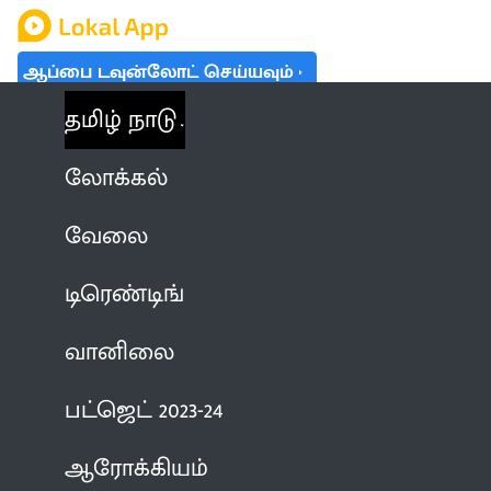
ஆப்பை டவுன்லோட் செய்யவும்
தமிழ் நாடு
லோக்கல்
வேலை
டிரெண்டிங்
வானிலை
பட்ஜெட் 2023-24
ஆரோக்கியம்