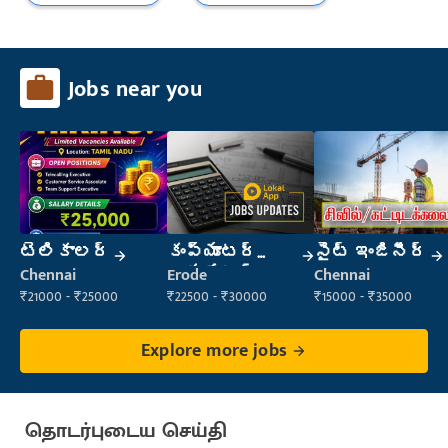
Jobs near you
టెలికాలర్
కంప్యూటర్
సైట్ ఇంజినీర్
ఆపరేటర్
Chennai
Erode
Chennai
₹21000 - ₹25000
₹22500 - ₹30000
₹15000 - ₹35000
Explore more jobs
தொடர்புடைய செய்தி