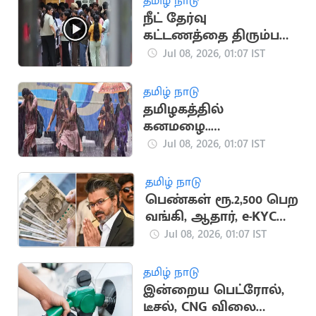
தமிழ் நாடு
நீட் தேர்வு
கட்டணத்தை திரும்பப்
பெற விண்ணப்பிக்கும்
Jul 08, 2026, 01:07 IST
அவகாசம் நீட்டிப்பு
தமிழ் நாடு
தமிழகத்தில்
கனமழை..
பள்ளிகளுக்கு
Jul 08, 2026, 01:07 IST
விடுமுறை அறிவிக்க
வாய்ப்பு
தமிழ் நாடு
பெண்கள் ரூ.2,500 பெற
வங்கி, ஆதார், e-KYC
அவசியம்
Jul 08, 2026, 01:07 IST
தமிழ் நாடு
இன்றைய பெட்ரோல்,
டீசல், CNG விலை