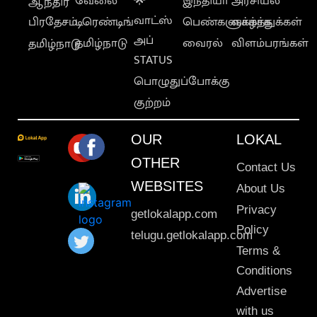
வேலை
🌟
இந்தியா
அரசியல்
ஆந்திர
வாட்ஸ்
பிரதேசம்
டிரெண்டிங்
பெண்களுக்காக
வாழ்த்துக்கள்
அப்
தமிழ்நாடு
வைரல்
விளம்பரங்கள்
தமிழ்நாடு
STATUS
பொழுதுப்போக்கு
குற்றம்
OUR
LOKAL
OTHER
Contact Us
WEBSITES
About Us
Privacy
getlokalapp.com
Policy
telugu.getlokalapp.com
Terms &
Conditions
Advertise
with us