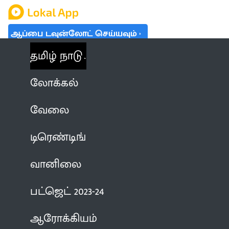
ஆப்பை டவுன்லோட் செய்யவும்
தமிழ் நாடு
லோக்கல்
வேலை
டிரெண்டிங்
வானிலை
பட்ஜெட் 2023-24
ஆரோக்கியம்