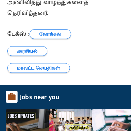
அணிவித்து வாழ்த்துகளைத்
தெரிவித்தனர்.
டேக்ஸ் :
லோக்கல்
அரசியல்
மாவட்ட செய்திகள்
Jobs near you