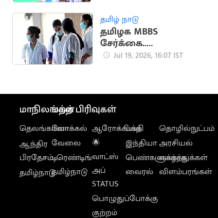
தமிழ் நாடு
தமிழக MBBS
சேர்க்கை..
எதிர்பார்க்கப்படும் கட்-
Jul 19, 2026, 16:07 IST
ஆஃப் வெளியீடு
மாநிலங்கள்
மற்ற பிரிவுகள்
தெலங்கானா
லோக்கல்
ஆரோக்கியம்
பக்தி
தொழில்நுட்பம்
வேலை
🌟
இந்தியா
அரசியல்
ஆந்திர
வாட்ஸ்
பிரதேசம்
டிரெண்டிங்
பெண்களுக்காக
வாழ்த்துக்கள்
அப்
தமிழ்நாடு
வைரல்
விளம்பரங்கள்
தமிழ்நாடு
STATUS
பொழுதுப்போக்கு
குற்றம்