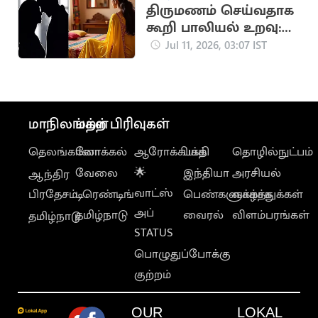
திருமணம் செய்வதாக
கூறி பாலியல் உறவு:
இளைஞர் மீது பெண்
Jul 11, 2026, 03:07 IST
புகார்
மாநிலங்கள்
மற்ற பிரிவுகள்
தெலங்கானா
லோக்கல்
ஆரோக்கியம்
பக்தி
தொழில்நுட்பம்
வேலை
🌟
இந்தியா
அரசியல்
ஆந்திர
வாட்ஸ்
பிரதேசம்
டிரெண்டிங்
பெண்களுக்காக
வாழ்த்துக்கள்
அப்
தமிழ்நாடு
வைரல்
விளம்பரங்கள்
தமிழ்நாடு
STATUS
பொழுதுப்போக்கு
குற்றம்
OUR
LOKAL