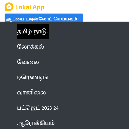
ஆப்பை டவுன்லோட் செய்யவும்
தமிழ் நாடு
லோக்கல்
வேலை
டிரெண்டிங்
வானிலை
பட்ஜெட் 2023-24
ஆரோக்கியம்