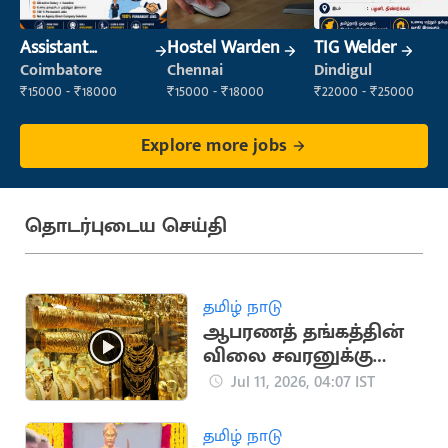
Assistant
Hostel Warden
TIG Welder
Manager
Coimbatore
Chennai
Dindigul
₹15000 - ₹18000
₹15000 - ₹18000
₹22000 - ₹25000
Explore more jobs
தொடர்புடைய செய்தி
தமிழ் நாடு
ஆபரணத் தங்கத்தின்
விலை சவரனுக்கு
ரூ.400 குறைந்தது
Jul 11, 2026, 04:07 IST
தமிழ் நாடு