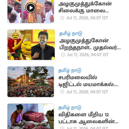
அழகுமுத்துக்கோன்
சிலைக்கு மாலை
அணிவித்து மரியாதை
Jul 11, 2026, 04:07 IST
செலுத்திய தவெக
அமைச்சர்கள்
தமிழ் நாடு
அழகுமுத்துகோன்
பிறந்தநாள்.. முதல்வர்
விஜய் வீர வணக்கம்
Jul 11, 2026, 04:07 IST
தமிழ் நாடு
சபரிமலையில்
டிஜிட்டல் மயமாக்கல்:
கூடுதல் அறைகள்
Jul 11, 2026, 04:07 IST
தயார்
தமிழ் நாடு
விதிகளை மீறிய 12
பட்டாசு ஆலைகளின்
உரிமம் தற்காலிக ரத்து
Jul 11, 2026, 04:07 IST