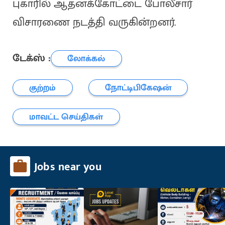
புகாரில் ஆதனக்கோட்டை போலீசார்
விசாரணை நடத்தி வருகின்றனர்.
டேக்ஸ் :
லோக்கல்
குற்றம்
நோட்டிபிகேஷன்
மாவட்ட செய்திகள்
Jobs near you