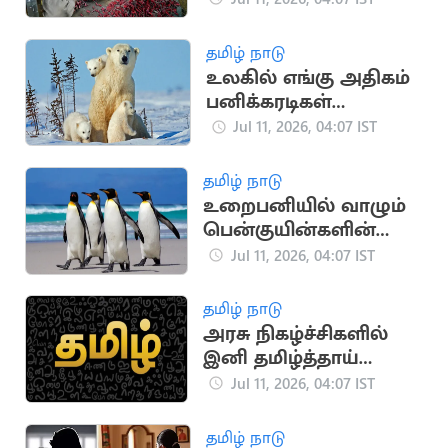
தமிழ் நாடு
உலகில் எங்கு அதிகம்
பனிக்கரடிகள்
வாழ்கின்றன
Jul 11, 2026, 04:07 IST
தெரியுமா?
தமிழ் நாடு
உறைபனியில் வாழும்
பென்குயின்களின்
வியப்பூட்டும் அதிசய
Jul 11, 2026, 04:07 IST
குணங்கள்
தமிழ் நாடு
அரசு நிகழ்ச்சிகளில்
இனி தமிழ்த்தாய்
வாழ்த்துக்கே
Jul 11, 2026, 04:07 IST
முதலிடம்: மத்திய
அமைச்சகம்
தமிழ் நாடு