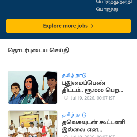
பொருத்து/தகுதி
பொருத்து
Explore more jobs
தொடர்புடைய செய்தி
தமிழ் நாடு
புதுமைப்பெண்
திட்டம்.. ரூ.1000 பெற
மாணவிகள்
Jul 19, 2026, 00:07 IST
விண்ணப்பிக்கலாம்
தமிழ் நாடு
தவெகவுடன் கூட்டணி
இல்லை என