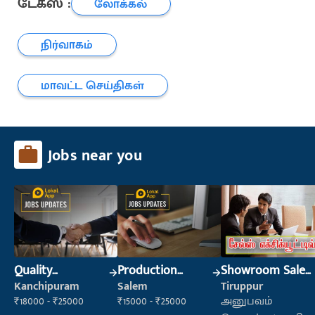
டேக்ஸ் :
லோக்கல்
நிர்வாகம்
மாவட்ட செய்திகள்
Jobs near you
Quality
Production
Showroom Sales
Inspector
Supervisor
Executive (Retail
Kanchipuram
Salem
Tiruppur
Sales)
₹18000 - ₹25000
₹15000 - ₹25000
அனுபவம்