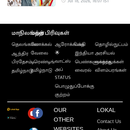
கொடுக்கும் நண்பன்
Jul 18, 2026, 16:07 IST
நான்”.. அமைச்சர்
ஸ்ரீநாத்
மாநிலங்கள்
மற்ற பிரிவுகள்
தெலங்கானா
லோக்கல்
ஆரோக்கியம்
பக்தி
தொழில்நுட்பம்
வேலை
🌟
இந்தியா
அரசியல்
ஆந்திர
வாட்ஸ்
பிரதேசம்
டிரெண்டிங்
பெண்களுக்காக
வாழ்த்துக்கள்
அப்
தமிழ்நாடு
வைரல்
விளம்பரங்கள்
தமிழ்நாடு
STATUS
பொழுதுப்போக்கு
குற்றம்
OUR
LOKAL
OTHER
Contact Us
WEBSITES
About Us