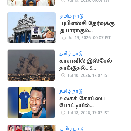
அறிவித்த CPM
Jul 19, 2026, 00:07 IST
சண்முகம்
தமிழ் நாடு
யுபிஎஸ்சி தேர்வுக்கு
தயாராகும்
மாணவர்களுக்கு
Jul 19, 2026, 00:07 IST
ரூ.7500 ஊக்கத்தொகை
தமிழ் நாடு
காசாவில் இஸ்ரேல்
தாக்குதல்.. 9
பாலஸ்தீனர்கள்
Jul 18, 2026, 17:07 IST
உயிரிழப்பு
தமிழ் நாடு
உலகக் கோப்பை
போட்டியில்
பயன்படுத்திய பீலே
Jul 18, 2026, 17:07 IST
சீருடை ரூ.47 கோடிக்கு
ஏலம்
தமிழ் நாடு