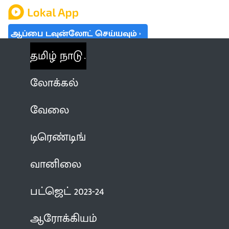
ஆப்பை டவுன்லோட் செய்யவும்
தமிழ் நாடு
லோக்கல்
வேலை
டிரெண்டிங்
வானிலை
பட்ஜெட் 2023-24
ஆரோக்கியம்