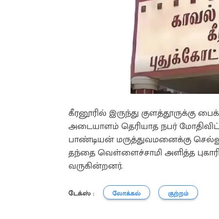
கீரனூரில் இருந்து குளத்தூருக்கு பைக
அடையாளம் தெரியாத நபர் மோதிவிட்டு
பாண்டியன் மருத்துவமனைக்கு செல்லும்
தந்தை வெள்ளைச்சாமி அளித்த புகாரி
வருகின்றனர்.
டேக்ஸ் :
லோக்கல்
குற்றம்