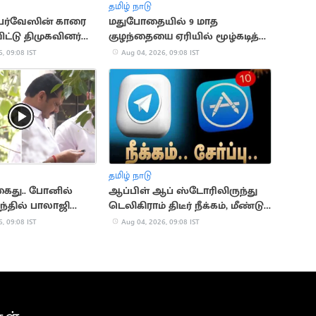
தமிழ் நாடு
 பர்வேஸின் காரை
மதுபோதையில் 9 மாத
ட்டு திமுகவினர்
குழந்தையை ஏரியில் மூழ்கடித்த
கொன்ற தாய்
, 09:08 IST
Aug 04, 2026, 09:08 IST
தமிழ் நாடு
கைது.. போனில்
ஆப்பிள் ஆப் ஸ்டோரிலிருந்து
ெந்தில் பாலாஜி
டெலிகிராம் திடீர் நீக்கம், மீண்டும்
ான வீடியோ
சேர்ப்பு
, 09:08 IST
Aug 04, 2026, 09:08 IST