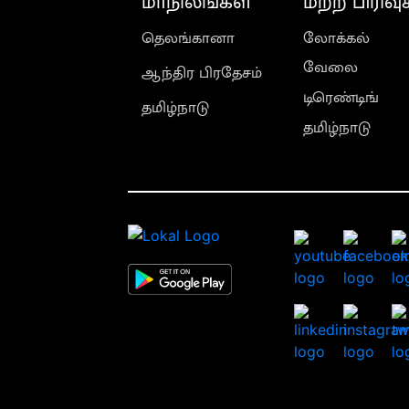
மாநிலங்கள்
மற்ற பிரிவு
தெலங்கானா
லோக்கல்
வேலை
ஆந்திர பிரதேசம்
டிரெண்டிங்
தமிழ்நாடு
தமிழ்நாடு