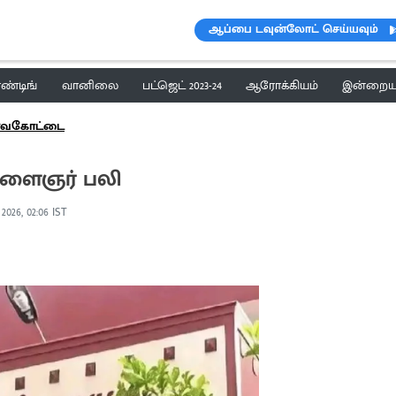
ஆப்பை டவுன்லோட் செய்யவும்
ெண்டிங்
வானிலை
பட்ஜெட் 2023-24
ஆரோக்கியம்
இன்றைய 
ர்வகோட்டை
 இளைஞர் பலி
 2026, 02:06 IST