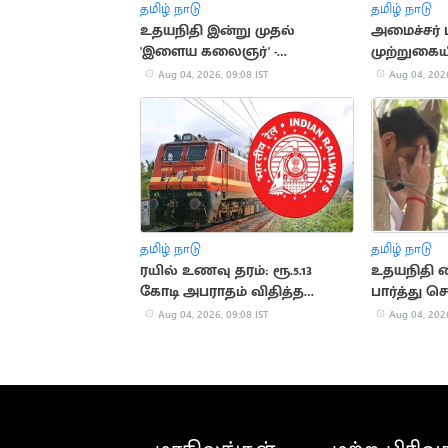
தமிழ் நாடு
தமிழ் நாடு
உதயநிதி இன்று முதல்
அமைச்சர்
'இளைய கலைஞர்' -
முற்றுகையி
ஆர்.எஸ்.பாரதி அறிவிப்பு
போராட்டம்
Aug 04, 2026, 09:08 IST
Aug 04, 2026
தமிழ் நாடு
தமிழ் நாடு
ரயில் உணவு தரம்: ரூ.5.13
உதயநிதி 
கோடி அபராதம் விதித்த
பார்த்து ச
ரயில்வே
அப்செட்ட
Aug 04, 2026, 09:08 IST
Aug 04, 2026