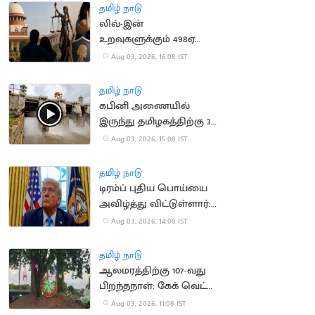
தமிழ் நாடு
லிவ்-இன்
உறவுகளுக்கும் 498ஏ
பிரிவு பாதுகாப்பு:
Aug 03, 2026, 16:08 IST
உச்சநீதிமன்றம் தீர்ப்பு
தமிழ் நாடு
கபினி அணையில்
இருந்து தமிழகத்திற்கு 30
ஆயிரம் கன அடி நீர்
Aug 03, 2026, 15:08 IST
திறப்பு
தமிழ் நாடு
டிரம்ப் புதிய பொய்யை
அவிழ்த்து விட்டுள்ளார்:
ஈரானிய ஊடகங்கள்
Aug 03, 2026, 14:08 IST
சாடல்
தமிழ் நாடு
ஆலமரத்திற்கு 107-வது
பிறந்தநாள்: கேக் வெட்டி
கொண்டாடிய
Aug 03, 2026, 11:08 IST