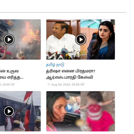
தமிழ் நாடு
ின் உருவ
த்ரிஷா என்ன பிரதமரா?
ை எரித்த
ஆர்.எஸ்.பாரதி கேள்வி
ர்
, 10:08 IST
Aug 04, 2026, 09:08 IST