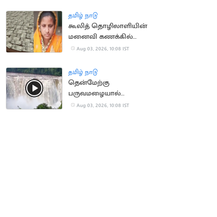
மாணவர்கள்
தமிழ் நாடு
கூலித் தொழிலாளியின்
மனைவி கணக்கில்
ரூ.100 கோடி வரவு:
Aug 03, 2026, 10:08 IST
அதிர்ச்சி சம்பவம்
தமிழ் நாடு
தென்மேற்கு
பருவமழையால்
ஆர்ப்பரித்து கொட்டும்
Aug 03, 2026, 10:08 IST
அதிரப்பள்ளி நீர்வீழ்ச்சி