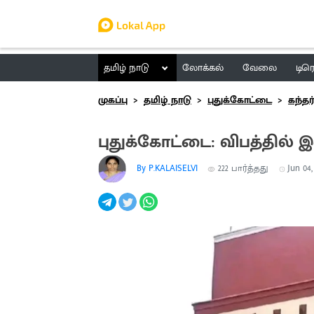
தமிழ் நாடு
லோக்கல்
வேலை
டிர
முகப்பு
தமிழ் நாடு
புதுக்கோட்டை
கந்த
புதுக்கோட்டை: விபத்தில்
By P.KALAISELVI
222
பார்த்தது
Jun 04,