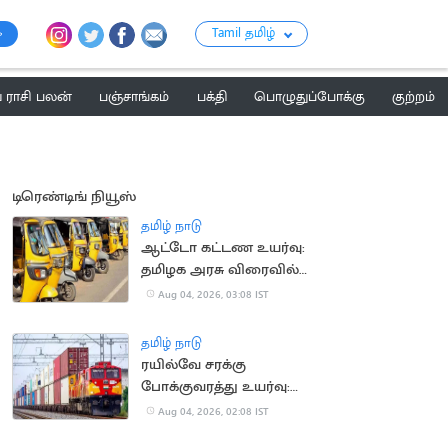
Tamil தமிழ்
ராசி பலன்
பஞ்சாங்கம்
பக்தி
பொழுதுப்போக்கு
குற்றம்
டிரெண்டிங் நியூஸ்
தமிழ் நாடு
ஆட்டோ கட்டண உயர்வு:
தமிழக அரசு விரைவில்
அறிவிப்பு?
Aug 04, 2026, 03:08 IST
தமிழ் நாடு
ரயில்வே சரக்கு
போக்குவரத்து உயர்வு:
ரூ.1,137 கோடி கூடுதல்
Aug 04, 2026, 02:08 IST
வருவாய்