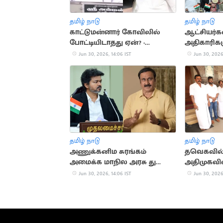
தமிழ் நாடு
தமிழ் நாடு
காட்டுமன்னார் கோவிலில்
ஆட்சியர்க
போட்டியிடாதது ஏன்? -
அதிகாரிகள
திருமாவளவன் பரபரப்பு பேட்டி
வழங்கிய ம
Jun 30, 2026, 14:06 IST
Jun 30, 2026
தமிழ் நாடு
தமிழ் நாடு
அணுக்கனிம சுரங்கம்
தவெகவில் 
அமைக்க மாநில அரசு துணை
அதிமுகவி
போவதா? - அன்புமணி
Jun 30, 2026, 14:06 IST
Jun 30, 2026
கண்டனம்