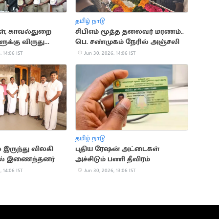
தமிழ் நாடு
ள், காவல்துறை
சிபிஎம் மூத்த தலைவர் மரணம்..
ுக்கு விருது
பெ. சண்முகம் நேரில் அஞ்சலி
ுதலமைச்சர்
, 14:06 IST
Jun 30, 2026, 14:06 IST
தமிழ் நாடு
இருந்து விலகி
புதிய ரேஷன் அட்டைகள்
ல் இணைந்தனர்
அச்சிடும் பணி தீவிரம்
, 14:06 IST
Jun 30, 2026, 13:06 IST