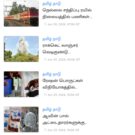
தமிழ் நாடு
நெல்லை சந்திப்பு ரயில்
நிலையத்தில் பணிகள்:
27 ரயில்கள் ரத்து
Jun 30, 2026, 07:06 IST
தமிழ் நாடு
ராக்கெட் லாஞ்சர்
வெடிகுண்டு
செயலிழக்கச்
Jun 30, 2026, 04:06 IST
செயலலிக்க செய்த
ராணுவக்குழு
தமிழ் நாடு
ரேஷன் பொருட்கள்
விநியோகத்தில்
குளறுபடி: ஆண்டுக்கு
Jun 29, 2026, 10:06 IST
ரூ.200 கோடி நஷ்டம்
தமிழ் நாடு
ஆவின் பால்
அட்டைதாரர்களுக்கு
வழங்கப்பட்டு வந்த ரூ.2
Jun 29, 2026, 10:06 IST