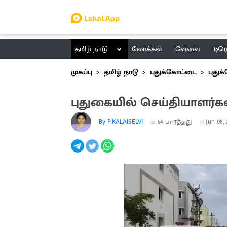
தமிழ் நாடு
லோக்கல்
வேலை
டிர
முகப்பு
தமிழ் நாடு
புதுக்கோட்டை
புது
புதுகையில் செய்தியாளர்க
By P.KALAISELVI
54
பார்த்தது
Jun 08, 