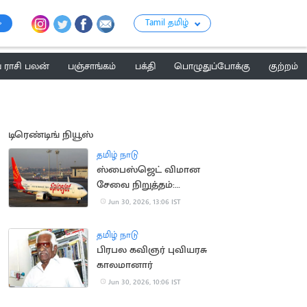
Tamil தமிழ்
ராசி பலன்
பஞ்சாங்கம்
பக்தி
பொழுதுப்போக்கு
குற்றம்
டிரெண்டிங் நியூஸ்
தமிழ் நாடு
ஸ்பைஸ்ஜெட் விமான
சேவை நிறுத்தம்:
பயணிகள் அவதி
Jun 30, 2026, 13:06 IST
தமிழ் நாடு
பிரபல கவிஞர் புவியரசு
காலமானார்
Jun 30, 2026, 10:06 IST