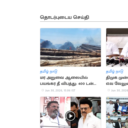
தொடர்புடைய செய்தி
தமிழ் நாடு
தமிழ் நாடு
மர அறுவை ஆலையில்
திமுக முன
பயங்கர தீ விபத்து: 400 டன்
எ.வ வேலுவு
மரங்கள் சேதம்
Jun 30, 2026, 15:06 IST
Jun 30, 2026