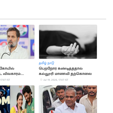
தமிழ் நாடு
கோயில்
பெற்றோர் கண்டித்ததால்
விவகாரம்:
கல்லூரி மாணவி தற்கொலை
ு ராகுல் காந்தி
 17:07 IST
Jul 19, 2026, 17:07 IST