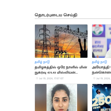
தொடர்புடைய செய்தி
தமிழ் நாடு
தமிழ் நாடு
தமிழகத்தில் ஒரே நாளில் மின்
அயோத்தி 
நுகர்வு 475.45 மில்லியன்
நன்கொடை 
யூனிட்டாகப் பதிவு
பிரதமருக்க
Jul 19, 2026, 17:07 IST
Jul 19, 2026,
கடிதம்