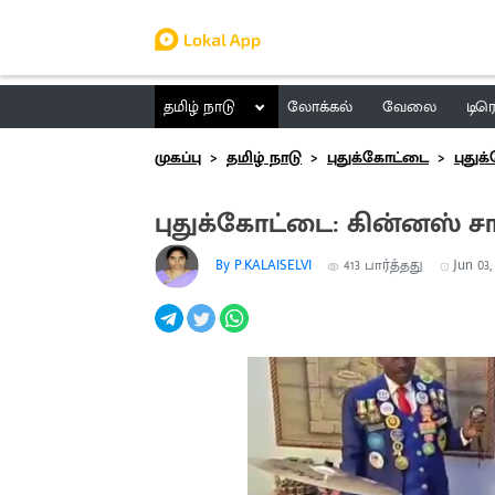
தமிழ் நாடு
லோக்கல்
வேலை
டிர
முகப்பு
தமிழ் நாடு
புதுக்கோட்டை
புது
புதுக்கோட்டை: கின்னஸ் ச
By P.KALAISELVI
413
பார்த்தது
Jun 03,