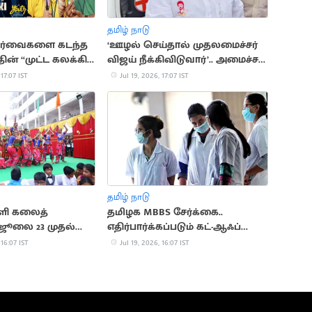
தமிழ் நாடு
பார்வைகளை கடந்த
‘ஊழல் செய்தால் முதலமைச்சர்
தின் “முட்ட கலக்கி”
விஜய் நீக்கிவிடுவார்’.. அமைச்சர்
என்.ஆனந்த்
 17:07 IST
Jul 19, 2026, 17:07 IST
தமிழ் நாடு
்ளி கலைத்
தமிழக MBBS சேர்க்கை..
. ஜூலை 23 முதல்
எதிர்பார்க்கப்படும் கட்-ஆஃப்
வெளியீடு
 16:07 IST
Jul 19, 2026, 16:07 IST