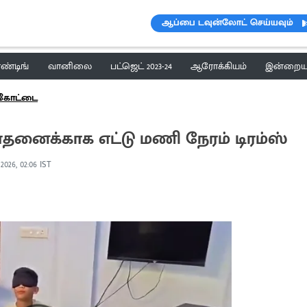
ஆப்பை டவுன்லோட் செய்யவும்
ெண்டிங்
வானிலை
பட்ஜெட் 2023-24
ஆரோக்கியம்
இன்றைய 
க்கோட்டை
ாதனைக்காக எட்டு மணி நேரம் டிரம்ஸ்
 2026, 02:06 IST