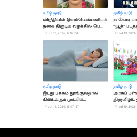
தமிழ் நாடு
தமிழ் நாடு
விடுதியில் இளம்பெண்ணிடம்
25 கோடி 
நகை திருடிய வழக்கில் பெண்
“யூத்” படத்
கைது
பாடல்
Jul 19, 2026, 17:07 IST
Jul 19, 2026,
தமிழ் நாடு
தமிழ் நாடு
இடது பக்கம் தூங்குவதால்
அரசுப் பள
கிடைக்கும் முக்கிய
திருவிழா.
நன்மைகள்
தொடக்கம்
Jul 19, 2026, 16:07 IST
Jul 19, 2026,