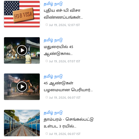
அதிகரிக்க வாய்ப்பு
தமிழ் நாடு
புதிய எச்-1பி விசா
விண்ணப்பங்கள்
ஏற்கப்படாது என
Jul 19, 2026, 12:07 IST
அமெரிக்கா அறிவிப்பு
தமிழ் நாடு
மதுரையில் 45
ஆண்டுகால
பழமையான பெரியார்
Jul 19, 2026, 07:07 IST
ஆர்ச் இடித்து அகற்றம்
தமிழ் நாடு
45 ஆண்டுகள்
பழமையான பெரியார்
ஆர்ச் அகற்றம்
Jul 19, 2026, 06:07 IST
தமிழ் நாடு
தாம்பரம் - செங்கல்பட்டு
உள்பட 3 ரயில்
திட்டங்களுக்கு ஒப்புதல்
Jul 19, 2026, 06:07 IST