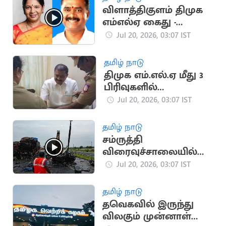
விளாத்திகுளம் திமுக
எம்எல்ஏ கைது -
கனிமொழி எம்.பி.
Jul 20, 2026, 03:07 IST
கண்டனம்
தமிழ் நாடு
திமுக எம்.எல்.ஏ மீது 3
பிரிவுகளில்
வழக்குப்பதிவு செய்த
Jul 20, 2026, 03:07 IST
போலீசார்
தமிழ் நாடு
சம்ருத்தி
விரைவுச்சாலையில்
பயங்கர விபத்து: லாரி-
Jul 20, 2026, 03:07 IST
கார் மோதி 5 பேர் பலி
தமிழ் நாடு
தவெகவில் இருந்து
விலகும் முன்னாள்