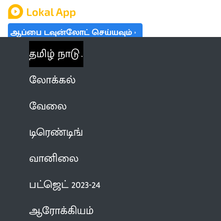
ஆப்பை டவுன்லோட் செய்யவும்
தமிழ் நாடு
லோக்கல்
வேலை
டிரெண்டிங்
வானிலை
பட்ஜெட் 2023-24
ஆரோக்கியம்