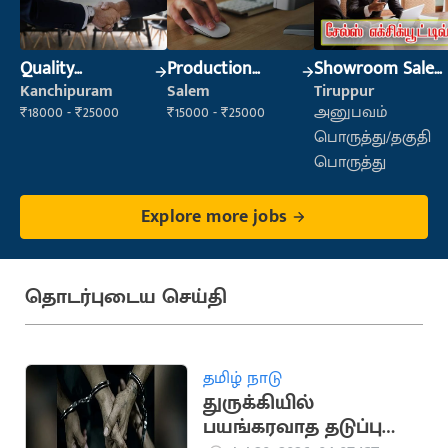
Quality
Production
Showroom Sales
Inspector
Supervisor
Executive (Retail
Kanchipuram
Salem
Tiruppur
Sales)
₹18000 - ₹25000
₹15000 - ₹25000
அனுபவம்
பொருத்து/தகுதி
பொருத்து
Explore more jobs
தொடர்புடைய செய்தி
தமிழ் நாடு
துருக்கியில்
பயங்கரவாத தடுப்பு