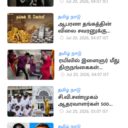
நடவடிக்கை: 119 ஐ.எஸ்.
Jul 20, 2026, 04:07 IST
தீவிரவாதிகள் கைது
தமிழ் நாடு
ஆபரண தங்கத்தின்
விலை சவரனுக்கு
ரூ.120 அதிகரித்து
Jul 20, 2026, 04:07 IST
விற்பனை
தமிழ் நாடு
ரயிலில் இளைஞர் மீது
திருநங்கைகள்
தாக்குதல்: பயணிகள்
Jul 20, 2026, 04:07 IST
கடும் அதிர்ச்சி
தமிழ் நாடு
சி.வி.சண்முகம்
ஆதரவாளர்கள் 500
பேர்
Jul 20, 2026, 03:07 IST
அதிமுகவிலிருந்து
விலக முடிவு
தமிழ் நாடு