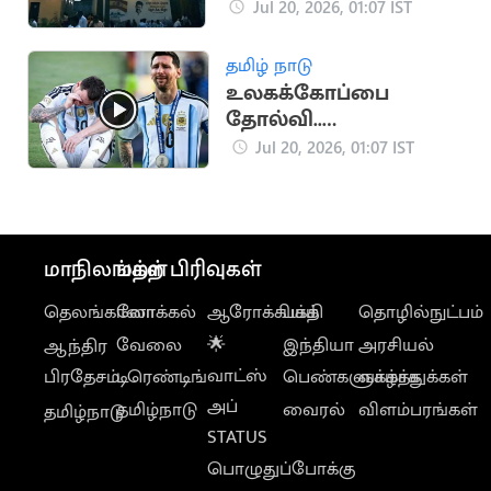
அமைச்சர்கள்?
Jul 20, 2026, 01:07 IST
தமிழ் நாடு
உலகக்கோப்பை
தோல்வி..
மைதானத்தில்
Jul 20, 2026, 01:07 IST
கண்ணீர் வடித்த
மெஸ்ஸி
மாநிலங்கள்
மற்ற பிரிவுகள்
தெலங்கானா
லோக்கல்
ஆரோக்கியம்
பக்தி
தொழில்நுட்பம்
வேலை
🌟
இந்தியா
அரசியல்
ஆந்திர
வாட்ஸ்
பிரதேசம்
டிரெண்டிங்
பெண்களுக்காக
வாழ்த்துக்கள்
அப்
தமிழ்நாடு
வைரல்
விளம்பரங்கள்
தமிழ்நாடு
STATUS
பொழுதுப்போக்கு