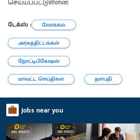
செய்யப்பட்டுள்ளன.
டேக்ஸ் :
லோக்கல்
அரசுத்திட்டங்கள்
நோட்டிபிகேஷன்
மாவட்ட செய்திகள்
தளபதி
Jobs near you