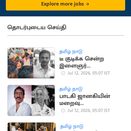
Explore more jobs
தொடர்புடைய செய்தி
தமிழ் நாடு
டீ குடிக்க சென்ற
இளைஞர்
மர்மகும்பலால்
Jul 12, 2026, 05:07 IST
வெட்டிக்கொலை
தமிழ் நாடு
பாடகி ஜானகியின்
மறைவு
திரையுலகிற்கு
Jul 12, 2026, 05:07 IST
பேரிழப்பு:
இசையமைப்பாளர்
தமிழ் நாடு