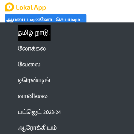
ஆப்பை டவுன்லோட் செய்யவும்
தமிழ் நாடு
லோக்கல்
வேலை
டிரெண்டிங்
வானிலை
பட்ஜெட் 2023-24
ஆரோக்கியம்