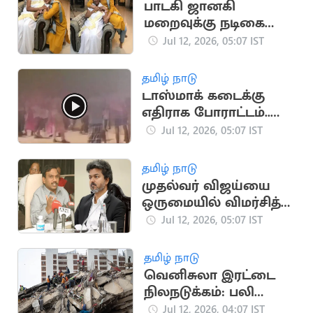
தேவா இரங்கல்
பாடகி ஜானகி
மறைவுக்கு நடிகை
த்ரிஷா இரங்கல்
Jul 12, 2026, 05:07 IST
தமிழ் நாடு
டாஸ்மாக் கடைக்கு
எதிராக போராட்டம்..
களத்தில் இறங்கிய
Jul 12, 2026, 05:07 IST
மாணவர்கள்
தமிழ் நாடு
முதல்வர் விஜய்யை
ஒருமையில் விமர்சித்த
திமுக எம்பி ஆ.ராசா
Jul 12, 2026, 05:07 IST
தமிழ் நாடு
வெனிசுலா இரட்டை
நிலநடுக்கம்: பலி
எண்ணிக்கை 4,333
Jul 12, 2026, 04:07 IST