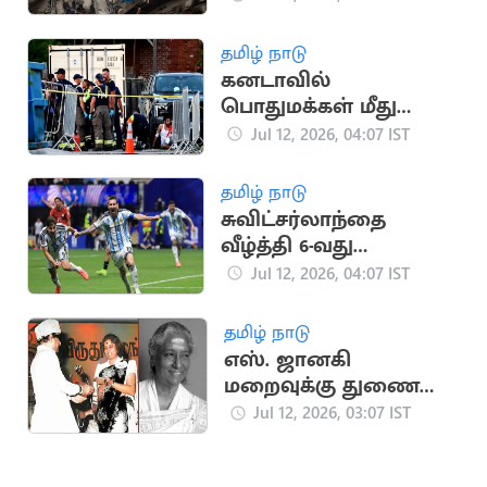
ஆக உயர்வு
தமிழ் நாடு
கனடாவில்
பொதுமக்கள் மீது
துப்பாக்கிச்சூடு: 2 பேர்
Jul 12, 2026, 04:07 IST
பலி
தமிழ் நாடு
சுவிட்சர்லாந்தை
வீழ்த்தி 6-வது
முறையாக
Jul 12, 2026, 04:07 IST
அரையிறுதியில்
அர்ஜென்டினா
தமிழ் நாடு
எஸ். ஜானகி
மறைவுக்கு துணை
ஜனாதிபதி,
Jul 12, 2026, 03:07 IST
தலைவர்கள் இரங்கல்