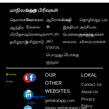
மாநிலங்கள்
மற்ற பிரிவுகள்
தெலங்கானா
லோக்கல்
ஆரோக்கியம்
பக்தி
தொழில்நுட்பம்
வேலை
🌟
இந்தியா
அரசியல்
ஆந்திர
வாட்ஸ்
பிரதேசம்
டிரெண்டிங்
பெண்களுக்காக
வாழ்த்துக்கள்
அப்
தமிழ்நாடு
வைரல்
விளம்பரங்கள்
தமிழ்நாடு
STATUS
பொழுதுப்போக்கு
குற்றம்
OUR
LOKAL
OTHER
Contact Us
WEBSITES
About Us
Privacy
getlokalapp.com
Policy
telugu.getlokalapp.com