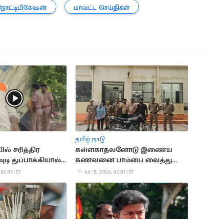
நோட்டிபிகேஷன்
மாவட்ட செய்திகள்
தமிழ் நாடு
் சரித்திர
கள்ளகாதலனோடு இணைய
ுடி துப்பாக்கியால்
கணவனை பாம்பை வைத்து
பு
கொன்ற மனைவி
 02:07 IST
Jul 19, 2026, 02:07 IST