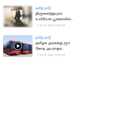
செய்ய முயன்ற நபர்
மீட்பு
தமிழ் நாடு
திருவனந்தபுரம்
உயிரியல் பூங்காவில்
நீலகிரி கருங்குரங்கு
Jul 18, 2026, 07:07 IST
குட்டி பிறப்பு!
தமிழ் நாடு
தமிழக அரசுக்கு ரூ.9
கோடி அபராதம்
செலுத்திய OHM
Jul 18, 2026, 07:07 IST
நிறுவனம்