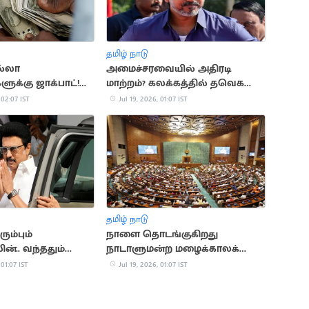
தமிழ் நாடு
்லா
அமைச்சரவையில் அதிரடி
க்கு ஜாக்பாட்!
மாற்றம்? கலக்கத்தில் தவெக
கை ரூ.4,000 ஆக
அமைச்சர்கள்
 02:07 IST
Jul 19, 2026, 01:07 IST
தமிழ் நாடு
ும்பும்
நாளை தொடங்குகிறது
ின்.. வந்ததும்
நாடாளுமன்ற மழைக்காலக்
டிக்கை
கூட்டத்தொடர்
 01:07 IST
Jul 19, 2026, 01:07 IST