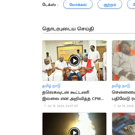
டேக்ஸ் :
லோக்கல்
குற்றம்
தொடர்புடைய செய்தி
தமிழ் நாடு
தமிழ் நாடு
தவெகவுடன் கூட்டணி
சென்னையில
இல்லை என அறிவித்த CPM
பதிவேடு ரவ
சண்முகம்
சுட்டுப்பிடிப்
Jul 19, 2026, 03:07 IST
Jul 19, 2026,