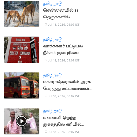
தமிழ் நாடு
சென்னையில் 39
தெருக்களில்
தெருநாய்களுக்கு
Jul 18, 2026, 09:07 IST
உணவளிக்க ஏற்பாடு
தமிழ் நாடு
வாக்காளர் பட்டியல்
நீக்கம் குடியுரிமை
இழப்பாகாது: உச்ச
Jul 18, 2026, 09:07 IST
நீதிமன்றம்
தமிழ் நாடு
மகாராஷ்டிராவில் அரசு
பேருந்து கட்டணங்கள்
உயர்வு
Jul 18, 2026, 08:07 IST
தமிழ் நாடு
மனைவி இறந்த
துக்கத்தில் ஏரியில்
குதித்து தற்கொலை
Jul 18, 2026, 08:07 IST