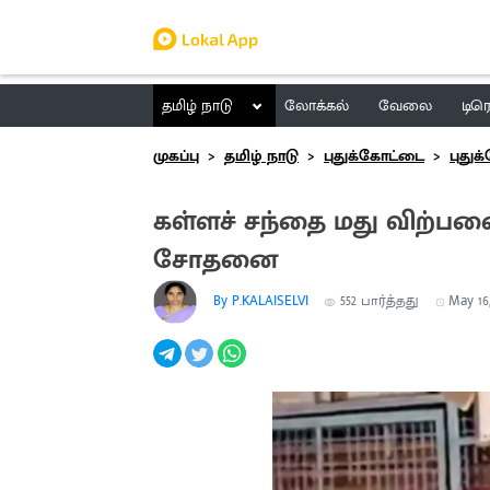
தமிழ் நாடு
லோக்கல்
வேலை
டிர
முகப்பு
தமிழ் நாடு
புதுக்கோட்டை
புது
கள்ளச் சந்தை மது விற்பன
சோதனை
By P.KALAISELVI
552
பார்த்தது
May 16,