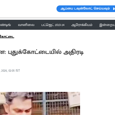
ஆப்பை டவுன்லோட் செய்யவும்
ெண்டிங்
வானிலை
பட்ஜெட் 2023-24
ஆரோக்கியம்
இன்றைய 
க்கோட்டை
ை: புதுக்கோட்டையில் அதிரடி
 2026, 02:05 IST