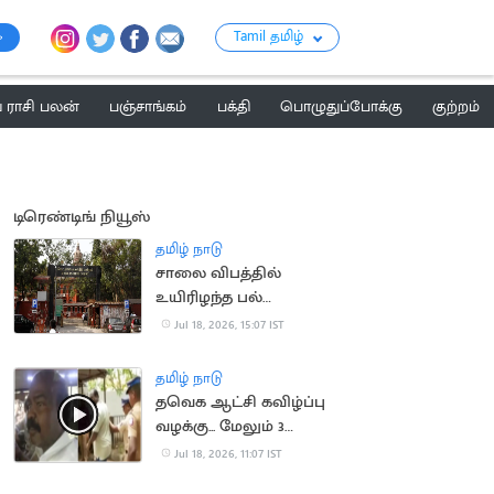
Tamil தமிழ்
ராசி பலன்
பஞ்சாங்கம்
பக்தி
பொழுதுப்போக்கு
குற்றம்
டிரெண்டிங் நியூஸ்
தமிழ் நாடு
சாலை விபத்தில்
உயிரிழந்த பல்
மருத்துவரின்
Jul 18, 2026, 15:07 IST
குடும்பத்திற்கு ரூ.1.4
கோடி இழப்பீடு
தமிழ் நாடு
தவெக ஆட்சி கவிழ்ப்பு
வழக்கு... மேலும் 3
பேரிடம் போலீசார் தீவிர
Jul 18, 2026, 11:07 IST
விசாரணை