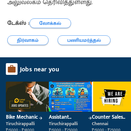
அலுவலகம் தெரிவித்துள்ளது.
டேக்ஸ் :
லோக்கல்
நிர்வாகம்
பணியமர்த்தல்
Jobs near you
Bike Mechanic
Assistant
Counter Sales
Manager
Executive (Retail
Tiruchirappalli
Tiruchirappalli
Chennai
Sales)
₹15000 - ₹18000
₹15000 - ₹25000
₹15000 - ₹25000