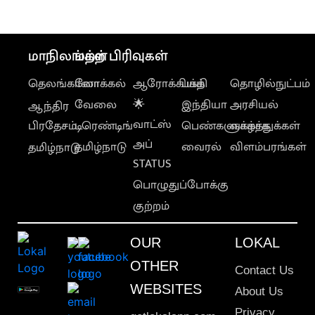
மாநிலங்கள்
மற்ற பிரிவுகள்
தெலங்கானா
லோக்கல்
ஆரோக்கியம்
பக்தி
தொழில்நுட்பம்
வேலை
🌟
இந்தியா
அரசியல்
ஆந்திர
வாட்ஸ்
பிரதேசம்
டிரெண்டிங்
பெண்களுக்காக
வாழ்த்துக்கள்
அப்
தமிழ்நாடு
வைரல்
விளம்பரங்கள்
தமிழ்நாடு
STATUS
பொழுதுப்போக்கு
குற்றம்
OUR
LOKAL
OTHER
Contact Us
WEBSITES
About Us
Privacy