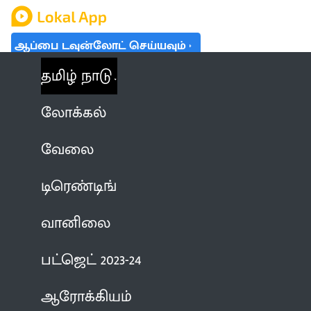
ஆப்பை டவுன்லோட் செய்யவும்
தமிழ் நாடு
லோக்கல்
வேலை
டிரெண்டிங்
வானிலை
பட்ஜெட் 2023-24
ஆரோக்கியம்