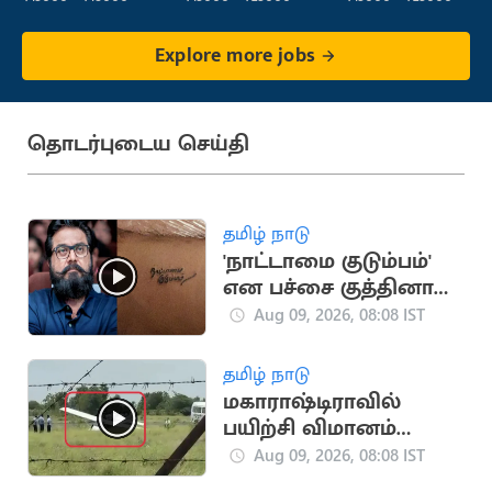
Explore more jobs
தொடர்புடைய செய்தி
தமிழ் நாடு
'நாட்டாமை குடும்பம்'
என பச்சை குத்தினால்
என்னை சந்திக்கலாம்:
Aug 09, 2026, 08:08 IST
சரத்குமார்
தமிழ் நாடு
மகாராஷ்டிராவில்
பயிற்சி விமானம்
விபத்து.. தீவிர
Aug 09, 2026, 08:08 IST
விசாரணை