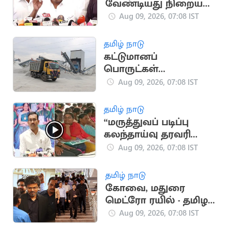
வேண்டியது நிறைய
இருக்கு” - அமைச்சர்
Aug 09, 2026, 07:08 IST
நிர்மல் குமார்
தமிழ் நாடு
கட்டுமானப்
பொருட்கள்
விலைப்பட்டியல்
Aug 09, 2026, 07:08 IST
திருத்தம்
தமிழ் நாடு
“மருத்துவப் படிப்பு
கலந்தாய்வு தரவரிசை
பட்டியல் நாளை
Aug 09, 2026, 07:08 IST
வெளியீடு” - அமைச்சர்
அருண்ராஜ்
தமிழ் நாடு
கோவை, மதுரை
மெட்ரோ ரயில் - தமிழக
அரசு புதிய முடிவு
Aug 09, 2026, 07:08 IST