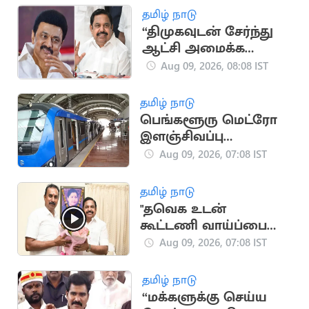
தமிழ் நாடு
“திமுகவுடன் சேர்ந்து
ஆட்சி அமைக்க
இபிஎஸ் எடுத்த முடிவு
Aug 09, 2026, 08:08 IST
தவறானது”..
எஸ்.பி.வேலுமணி
தமிழ் நாடு
பெங்களூரு மெட்ரோ
இளஞ்சிவப்பு
வழித்தடத்தில் ஆக.12-
Aug 09, 2026, 07:08 IST
ல் சோதனை ஓட்டம்
தொடக்கம்
தமிழ் நாடு
"தவெக உடன்
கூட்டணி வாய்ப்பை
இபிஎஸ்
Aug 09, 2026, 07:08 IST
பயன்படுத்தவில்லை"..
எஸ்.பி.வேலுமணி
தமிழ் நாடு
“மக்களுக்கு செய்ய