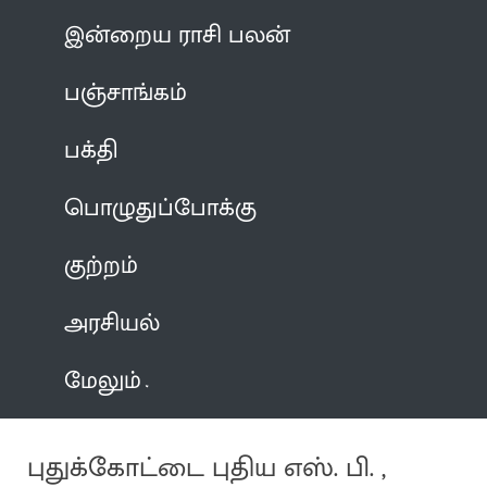
இன்றைய ராசி பலன்
பஞ்சாங்கம்
பக்தி
பொழுதுப்போக்கு
குற்றம்
அரசியல்
மேலும்
புதுக்கோட்டை புதிய எஸ். பி. ,