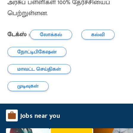
அரசுப் பள்ளிகள் 100% தேர்ச்சியைப்
பெற்றுள்ளன.
டேக்ஸ் :
லோக்கல்
கல்வி
நோட்டிபிகேஷன்
மாவட்ட செய்திகள்
முடிவுகள்
Jobs near you