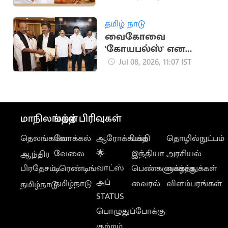
நீதிமன்றம்
தமிழ் நாடு
வைகோவை
'கோயபல்ஸ்' என
விமர்சித்த விசிக
Jul 08, 2026, 11:07 IST
பிரமுகர்
மாநிலங்கள்
மற்ற பிரிவுகள்
தெலங்கானா
லோக்கல்
ஆரோக்கியம்
பக்தி
தொழில்நுட்பம்
வேலை
🌟
இந்தியா
அரசியல்
ஆந்திர
வாட்ஸ்
பிரதேசம்
டிரெண்டிங்
பெண்களுக்காக
வாழ்த்துக்கள்
அப்
தமிழ்நாடு
வைரல்
விளம்பரங்கள்
தமிழ்நாடு
STATUS
பொழுதுப்போக்கு
குற்றம்