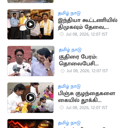
தப்பினர்
தமிழ் நாடு
இந்தியா கூட்டணியில்
திமுகவும் தேவை,
தவெகவும் தேவை -
Jul 08, 2026, 12:07 IST
திருமாவளவன் பேட்டி
தமிழ் நாடு
குதிரை பேரம்:
தொலைபேசி
உரையாடல்கள் பதிவு
Jul 08, 2026, 12:07 IST
செய்யப்படவில்லை -
திமுக தரப்பு
தமிழ் நாடு
பிஞ்சு குழந்தைகளை
கையில் தூக்கி
கொஞ்சிய
Jul 08, 2026, 12:07 IST
முதலமைச்சர் விஜய்
தமிழ் நாடு