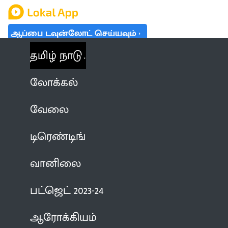
ஆப்பை டவுன்லோட் செய்யவும்
தமிழ் நாடு
லோக்கல்
வேலை
டிரெண்டிங்
வானிலை
பட்ஜெட் 2023-24
ஆரோக்கியம்