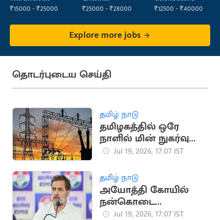
₹15000 - ₹25000
₹25000 - ₹28000
₹12500 - ₹40000
Explore more jobs
தொடர்புடைய செய்தி
தமிழ் நாடு
தமிழகத்தில் ஒரே
நாளில் மின் நுகர்வு
475.45 மில்லியன்
Jul 19, 2026, 17:07 IST
யூனிட்டாகப் பதிவு
தமிழ் நாடு
அயோத்தி கோயில்
நன்கொடை
விவகாரம்: பிரதமருக்கு
Jul 19, 2026, 17:07 IST