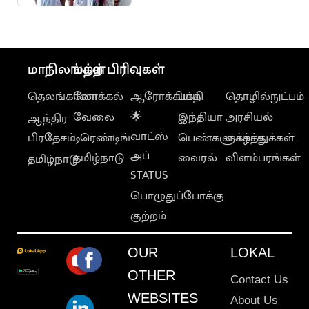
ஆஃப் வெளியீடு
மாநிலங்கள்
மற்ற பிரிவுகள்
தெலங்கானா
லோக்கல்
ஆரோக்கியம்
பக்தி
தொழில்நுட்பம்
வேலை
🌟
இந்தியா
அரசியல்
ஆந்திர
வாட்ஸ்
பிரதேசம்
டிரெண்டிங்
பெண்களுக்காக
வாழ்த்துக்கள்
அப்
தமிழ்நாடு
வைரல்
விளம்பரங்கள்
தமிழ்நாடு
STATUS
பொழுதுப்போக்கு
குற்றம்
OUR
LOKAL
OTHER
Contact Us
WEBSITES
About Us