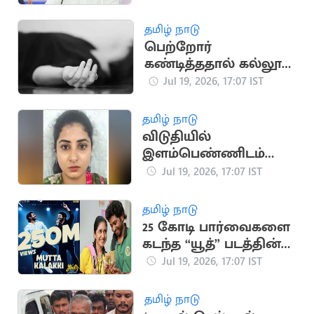
ராகுல் காந்தி கடிதம்
தமிழ் நாடு
பெற்றோர்
கண்டித்ததால் கல்லூரி
மாணவி தற்கொலை
Jul 19, 2026, 17:07 IST
தமிழ் நாடு
விடுதியில்
இளம்பெண்ணிடம்
நகை திருடிய
Jul 19, 2026, 17:07 IST
வழக்கில் பெண் கைது
தமிழ் நாடு
25 கோடி பார்வைகளை
கடந்த “யூத்” படத்தின்
“முட்ட கலக்கி” பாடல்
Jul 19, 2026, 17:07 IST
தமிழ் நாடு