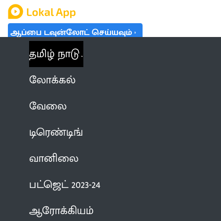
ஆப்பை டவுன்லோட் செய்யவும்
தமிழ் நாடு
லோக்கல்
வேலை
டிரெண்டிங்
வானிலை
பட்ஜெட் 2023-24
ஆரோக்கியம்