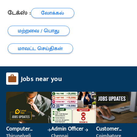
டேக்ஸ் :
லோக்கல்
மற்றவை / பொது
மாவட்ட செய்திகள்
Jobs near you
Computer
Admin Officer
Customer
Operator
Support Officer
Thirunelveli
Chennai
Coimbatore