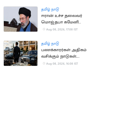
போராட்டம்
தமிழ் நாடு
ஈரான் உச்ச தலைவர்
மொஜ்தபா கமேனி
உயிர் ஊசல்?
Aug 08, 2026, 17:08 IST
தமிழ் நாடு
பணக்காரர்கள் அதிகம்
வசிக்கும் நாடுகள்..
முதலிடத்தை பிடித்த
Aug 08, 2026, 16:08 IST
சுவிட்சர்லாந்து