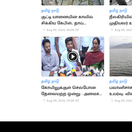
தமிழ் நாடு
தமிழ் நாடு
குட்டி யானையின் காலில்
நீலகிரியில்
சிக்கிய கேபிள்.. தாய்
முதியவர் உ
யானையின் வைரல் வீடியோ
Aug 09, 2026, 06:08 IST
Aug 09, 2026
தமிழ் நாடு
தமிழ் நாடு
கோயிலுக்குள் செல்போன்
பவானிசாகர
தேவையற்ற ஒன்று - அமைச்சர்
உயர்வு: வி
ரமேஷ்
Aug 09, 2026, 05:08 IST
Aug 09, 2026