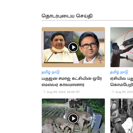
தொடர்புடைய செய்தி
தமிழ் நாடு
தமிழ் நாடு
பகுஜன் சமாஜ் கட்சியின் ஒரே
ஏசியில் பத
எம்எல்ஏ காலமானார்
கொம்பேறி 
Aug 09, 2026, 06:08 IST
Aug 09, 2026