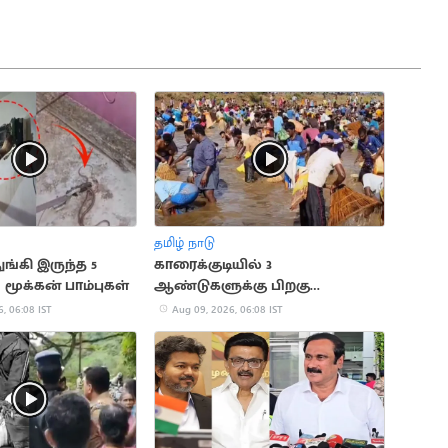
தமிழ் நாடு
ுங்கி இருந்த 5
காரைக்குடியில் 3
மூக்கன் பாம்புகள்
ஆண்டுகளுக்கு பிறகு
நடைபெற்ற பாரம்பரிய மீன்பிடி
, 06:08 IST
Aug 09, 2026, 06:08 IST
திருவிழா