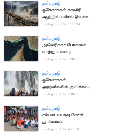
தமிழ் நாடு
ஒகேனக்கல் காவிரி
ஆற்றில் பரிசல் இயக்க
அனுமதி
Aug 09, 2026, 02:08 IST
தமிழ் நாடு
அமெரிக்கா போக்கை
மாற்றும் வரை
ஹார்முஸ் நீரிணை
Aug 09, 2026, 01:08 IST
திறக்கப்படாது: ஈரான்
தமிழ் நாடு
ஒகேனக்கல்
அருவிகளில் குளிக்கவும்
பரிசல் இயக்கவும்
Aug 09, 2026, 01:08 IST
மீண்டும் அனுமதி
தமிழ் நாடு
சம்பள உயர்வு கோரி
தூய்மைப்
பணியாளர்கள்
Aug 08, 2026, 17:08 IST