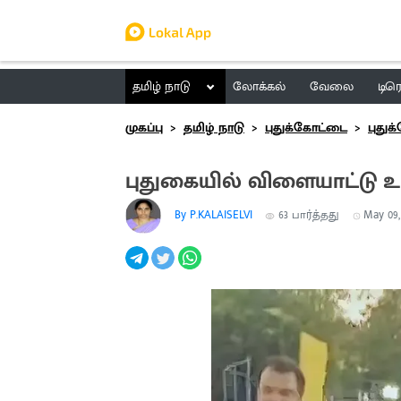
தமிழ் நாடு
லோக்கல்
வேலை
டிர
முகப்பு
தமிழ் நாடு
புதுக்கோட்டை
புது
புதுகையில் விளையாட்டு 
By P.KALAISELVI
63
பார்த்தது
May 09, 