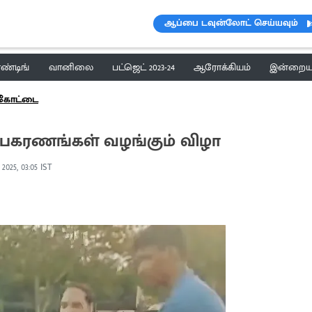
ஆப்பை டவுன்லோட் செய்யவும்
ெண்டிங்
வானிலை
பட்ஜெட் 2023-24
ஆரோக்கியம்
இன்றைய 
க்கோட்டை
உபகரணங்கள் வழங்கும் விழா
2025, 03:05 IST