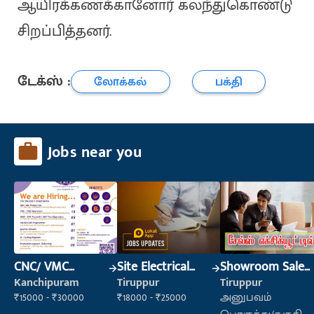
ஆயிரக்கணக்கானோர் கலந்துகொண்டு
சிறப்பித்தனர்.
டேக்ஸ் :
லோக்கல்
பக்தி
Jobs near you
CNC/ VMC
Site Electrical
Showroom Sales
Operator
Engineer
Executive (Retail
Kanchipuram
Tiruppur
Tiruppur
Sales)
₹15000 - ₹30000
₹18000 - ₹25000
அனுபவம்