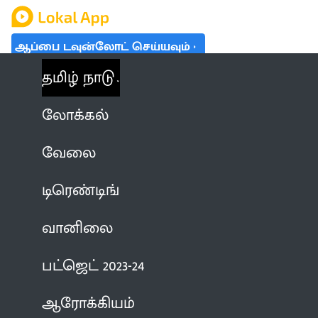
ஆப்பை டவுன்லோட் செய்யவும்
தமிழ் நாடு
லோக்கல்
வேலை
டிரெண்டிங்
வானிலை
பட்ஜெட் 2023-24
ஆரோக்கியம்