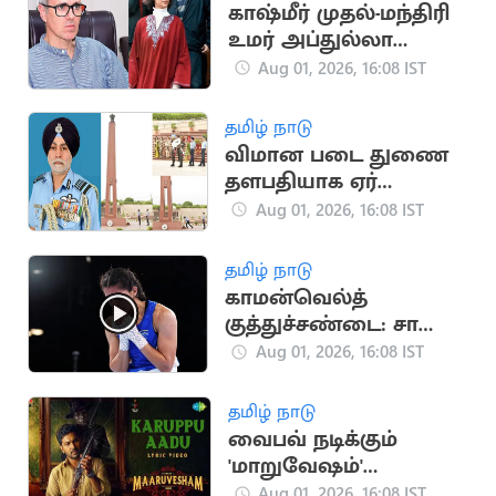
காஷ்மீர் முதல்-மந்திரி
உமர் அப்துல்லா
தம்பதிக்கு விவாகரத்து:
Aug 01, 2026, 16:08 IST
கோர்ட் ஒப்புதல்
தமிழ் நாடு
விமான படை துணை
தளபதியாக ஏர்
மார்ஷல் தேஜ்பால் சிங்
Aug 01, 2026, 16:08 IST
பொறுப்பேற்பு
தமிழ் நாடு
காமன்வெல்த்
குத்துச்சண்டை: சாக்ஷி
சவுத்ரி தங்கம் வென்று
Aug 01, 2026, 16:08 IST
அசத்தல்!
தமிழ் நாடு
வைபவ் நடிக்கும்
'மாறுவேஷம்'
திரைப்படத்தின் 'கருப்பு
Aug 01, 2026, 16:08 IST