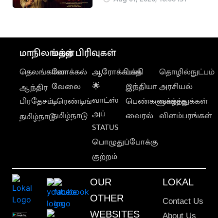
ஆடு' பாடல்
வெளியானது
மாநிலங்கள்
மற்ற பிரிவுகள்
தெலங்கானா
லோக்கல்
ஆரோக்கியம்
பக்தி
தொழில்நுட்பம்
வேலை
🌟
இந்தியா
அரசியல்
ஆந்திர
வாட்ஸ்
பிரதேசம்
டிரெண்டிங்
பெண்களுக்காக
வாழ்த்துக்கள்
அப்
தமிழ்நாடு
வைரல்
விளம்பரங்கள்
தமிழ்நாடு
STATUS
பொழுதுப்போக்கு
குற்றம்
OUR
LOKAL
OTHER
Contact Us
WEBSITES
About Us