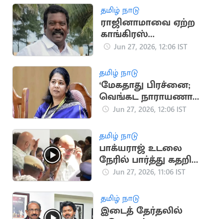
தமிழ் நாடு
ராஜினாமாவை ஏற்ற
காங்கிரஸ்
தலைமைக்கு நன்றி
Jun 27, 2026, 12:06 IST
தெரிவித்த
செல்வப்பெருந்தகை
தமிழ் நாடு
‘மேகதாது பிரச்னை;
வெங்கட நாராயணா
யார் பக்கம் நிற்பார்?’..
Jun 27, 2026, 12:06 IST
கனிமொழி கேள்வி
தமிழ் நாடு
பாக்யராஜ் உடலை
நேரில் பார்த்து கதறி
அழுத நடிகர் சத்யராஜ்
Jun 27, 2026, 11:06 IST
தமிழ் நாடு
இடைத் தேர்தலில்