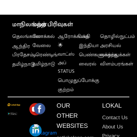
மாநிலங்கள்
மற்ற பிரிவுகள்
தெலங்கானா
லோக்கல்
ஆரோக்கியம்
பக்தி
தொழில்நுட்பம்
வேலை
🌟
இந்தியா
அரசியல்
ஆந்திர
வாட்ஸ்
பிரதேசம்
டிரெண்டிங்
பெண்களுக்காக
வாழ்த்துக்கள்
அப்
தமிழ்நாடு
வைரல்
விளம்பரங்கள்
தமிழ்நாடு
STATUS
பொழுதுப்போக்கு
குற்றம்
OUR
LOKAL
OTHER
Contact Us
WEBSITES
About Us
Privacy