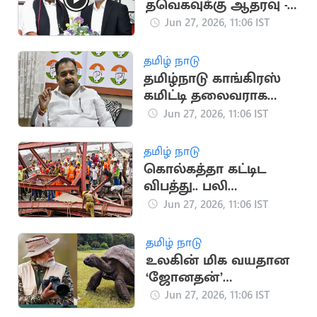
தவெகவுக்கு ஆதரவு -
வைகோ அறிவிப்பு
Jun 27, 2026, 11:06 IST
தமிழ் நாடு
தமிழ்நாடு காங்கிரஸ்
கமிட்டி தலைவராக
மாணிக்கம் தாகூர்
Jun 27, 2026, 11:06 IST
நியமனம்
தமிழ் நாடு
கொல்கத்தா கட்டிட
விபத்து.. பலி
எண்ணிக்கை 16 ஆக
Jun 27, 2026, 11:06 IST
உயர்வு
தமிழ் நாடு
உலகின் மிக வயதான
‘ஜோனதன்’
ஆமையுடன் பிரதமர்
Jun 27, 2026, 11:06 IST
சந்திப்பு