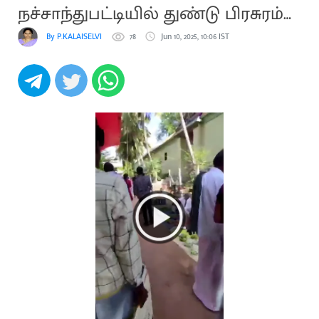
நச்சாந்துபட்டியில் துண்டு பிரசுரம்
விநியோகம்
By P.KALAISELVI
78
Jun 10, 2025, 10:06 IST