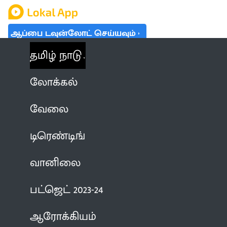
ஆப்பை டவுன்லோட் செய்யவும்
தமிழ் நாடு
லோக்கல்
வேலை
டிரெண்டிங்
வானிலை
பட்ஜெட் 2023-24
ஆரோக்கியம்