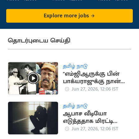
Explore more jobs
தொடர்புடைய செய்தி
தமிழ் நாடு
"எம்ஜிஆருக்கு பின்
பாக்யராஜுக்கு நான்
ரசிகர்".. நடிகர் தம்பி
Jun 27, 2026, 12:06 IST
ராமையா
தமிழ் நாடு
ஆபாச வீடியோ
எடுத்ததாக மிரட்டி
கல்லூரி மாணவியிடம்
Jun 27, 2026, 12:06 IST
பணம் பறிப்பு