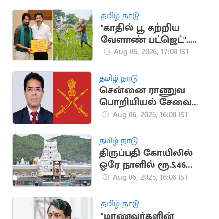
லட்சம் மோசடி
தமிழ் நாடு
"காதில் பூ சுற்றிய
வேளாண் பட்ஜெட்"..
காவிரி டெல்டா
Aug 06, 2026, 17:08 IST
விவசாயிகள் சங்கம்
விமர்சனம்
தமிழ் நாடு
சென்னை ராணுவ
பொறியியல் சேவை
பிரிவின் தலைவராக
Aug 06, 2026, 16:08 IST
ஈஸ்வர் தத்
பொறுப்பேற்பு
தமிழ் நாடு
திருப்பதி கோயிலில்
ஒரே நாளில் ரூ.5.46
கோடி காணிக்கை
Aug 06, 2026, 16:08 IST
தமிழ் நாடு
"மாணவர்களின்