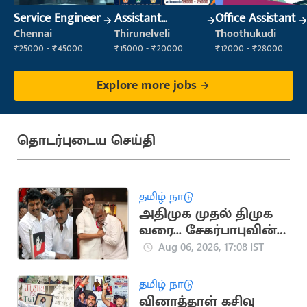
Service Engineer
Assistant
Office Assistant
Manager
Chennai
Thirunelveli
Thoothukudi
₹25000 - ₹45000
₹15000 - ₹20000
₹12000 - ₹28000
Explore more jobs
தொடர்புடைய செய்தி
தமிழ் நாடு
அதிமுக முதல் திமுக
வரை... சேகர்பாபுவின்
அரசியல் பயணம்
Aug 06, 2026, 17:08 IST
தமிழ் நாடு
வினாத்தாள் கசிவு