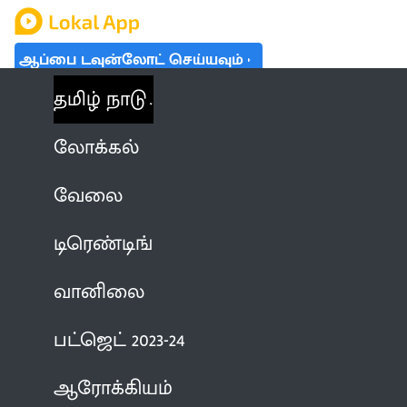
ஆப்பை டவுன்லோட் செய்யவும்
தமிழ் நாடு
லோக்கல்
வேலை
டிரெண்டிங்
வானிலை
பட்ஜெட் 2023-24
ஆரோக்கியம்