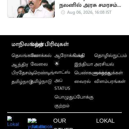
நலனில் அரசு சமரசம்
செய்யக் கூடாது"..
Aug 06, 2026, 16:08 IST
நயினார் நாகேந்திரன்
மாநிலங்கள்
மற்ற பிரிவுகள்
தெலங்கானா
லோக்கல்
ஆரோக்கியம்
பக்தி
தொழில்நுட்பம்
வேலை
🌟
இந்தியா
அரசியல்
ஆந்திர
வாட்ஸ்
பிரதேசம்
டிரெண்டிங்
பெண்களுக்காக
வாழ்த்துக்கள்
அப்
தமிழ்நாடு
வைரல்
விளம்பரங்கள்
தமிழ்நாடு
STATUS
பொழுதுப்போக்கு
குற்றம்
OUR
LOKAL