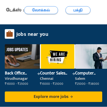
டேக்ஸ் :
லோக்கல்
பக்தி
Jobs near you
Back Office
Counter Sales
Computer
Executive
Executive (Retail
Operator
Virudhunagar
Chennai
Salem
(Administration)
Sales)
₹15000 - ₹25000
₹15000 - ₹25000
₹25000 - ₹38000
Explore more jobs