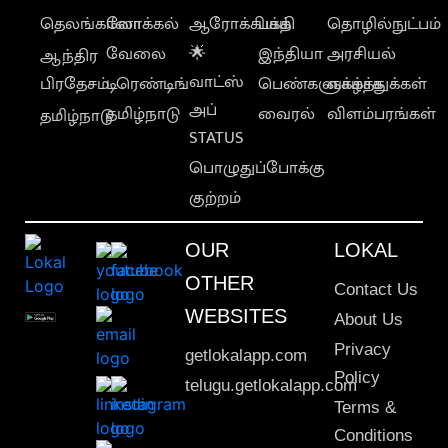
தெலங்கானா
லோக்கல்
ஆரோக்கியம்
பக்தி
தொழில்நுட்பம்
வேலை
🌟
இந்தியா
அரசியல்
ஆந்திர
வாட்ஸ்
பிரதேசம்
டிரெண்டிங்
பெண்களுக்காக
வாழ்த்துக்கள்
அப்
தமிழ்நாடு
வைரல்
விளம்பரங்கள்
தமிழ்நாடு
STATUS
பொழுதுப்போக்கு
குற்றம்
OUR
LOKAL
OTHER
Contact Us
WEBSITES
About Us
Privacy
getlokalapp.com
Policy
telugu.getlokalapp.com
Terms &
Conditions