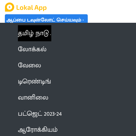
ஆப்பை டவுன்லோட் செய்யவும்
தமிழ் நாடு
லோக்கல்
வேலை
டிரெண்டிங்
வானிலை
பட்ஜெட் 2023-24
ஆரோக்கியம்